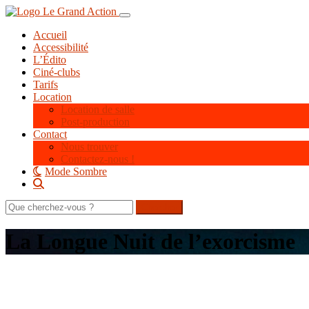
Aller
Toggle navigation
au
Accueil
contenu
Accessibilité
principal
L’Édito
Ciné-clubs
Tarifs
Location
Location de salle
Post-production
Contact
Nous trouver
Contactez-nous !
Mode Sombre
Rechercher
sur
le
La Longue Nuit de l’exorcisme
site