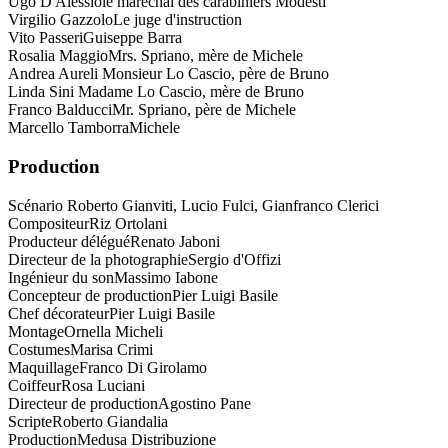
Ugo D'Alessio
le maréchal des carabiniers Modesti
Virgilio Gazzolo
Le juge d'instruction
Vito Passeri
Guiseppe Barra
Rosalia Maggio
Mrs. Spriano, mère de Michele
Andrea Aureli
Monsieur Lo Cascio, père de Bruno
Linda Sini
Madame Lo Cascio, mère de Bruno
Franco Balducci
Mr. Spriano, père de Michele
Marcello Tamborra
Michele
Production
Scénario
Roberto Gianviti, Lucio Fulci, Gianfranco Clerici
Compositeur
Riz Ortolani
Producteur délégué
Renato Jaboni
Directeur de la photographie
Sergio d'Offizi
Ingénieur du son
Massimo Iabone
Concepteur de production
Pier Luigi Basile
Chef décorateur
Pier Luigi Basile
Montage
Ornella Micheli
Costumes
Marisa Crimi
Maquillage
Franco Di Girolamo
Coiffeur
Rosa Luciani
Directeur de production
Agostino Pane
Scripte
Roberto Giandalia
Production
Medusa Distribuzione