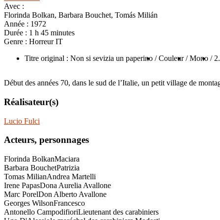
Avec :
Florinda Bolkan, Barbara Bouchet, Tomás Milián
Année :
1972
Durée :
1 h 45 minutes
Genre :
Horreur IT
Titre original : Non si sevizia un paperino
/ Couleur
/ Mono
/ 2
Début des années 70, dans le sud de l’Italie, un petit village de montag
Réalisateur(s)
Lucio Fulci
Acteurs, personnages
Florinda Bolkan
Maciara
Barbara Bouchet
Patrizia
Tomas Milian
Andrea Martelli
Irene Papas
Dona Aurelia Avallone
Marc Porel
Don Alberto Avallone
Georges Wilson
Francesco
Antonello Campodifiori
Lieutenant des carabiniers