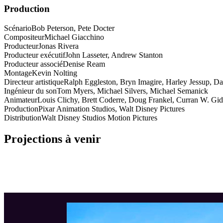
Production
Scénario
Bob Peterson, Pete Docter
Compositeur
Michael Giacchino
Producteur
Jonas Rivera
Producteur exécutif
John Lasseter, Andrew Stanton
Producteur associé
Denise Ream
Montage
Kevin Nolting
Directeur artistique
Ralph Eggleston, Bryn Imagire, Harley Jessup, 
Ingénieur du son
Tom Myers, Michael Silvers, Michael Semanick
Animateur
Louis Clichy, Brett Coderre, Doug Frankel, Curran W. Gi
Production
Pixar Animation Studios, Walt Disney Pictures
Distribution
Walt Disney Studios Motion Pictures
Projections à venir