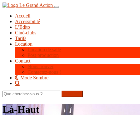
Aller
Toggle navigation
au
Accueil
contenu
Accessibilité
principal
L’Édito
Ciné-clubs
Tarifs
Location
Location de salle
Post-production
Contact
Nous trouver
Contactez-nous !
Mode Sombre
Rechercher
sur
le
Là-Haut
site