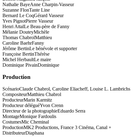
Nathalie Baye
Anne Charpin-Vasseur
Suzanne Flon
Tante Line
Bernard Le Coq
Gérard Vasseur
Yves Pignot
Pierre Vasseur
Henri Attal
Le Beau-père de Fanny
Mélanie Doutey
Michèle
Thomas Chabrol
Matthieu
Caroline Baehr
Fanny
Jérôme Bertin
Le bénévole et supporter
Françoise Bertin
Thérèse
Michel Herbault
Le maire
Dominique Pivain
Dominique
Production
Scénario
Claude Chabrol, Caroline Eliacheff, Louise L. Lambrichs
Compositeur
Matthieu Chabrol
Producteur
Marin Karmitz
Producteur délégué
Yvon Crenn
Directeur de la photographie
Eduardo Serra
Montage
Monique Fardoulis
Costumes
Mic Cheminal
Production
MK2 Productions, France 3 Cinéma, Canal +
Distributeur
Diaphana