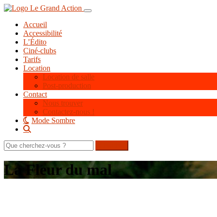
Aller
Toggle navigation
au
Accueil
contenu
Accessibilité
principal
L’Édito
Ciné-clubs
Tarifs
Location
Location de salle
Post-production
Contact
Nous trouver
Contactez-nous !
Mode Sombre
Rechercher
sur
le
La Fleur du mal
site