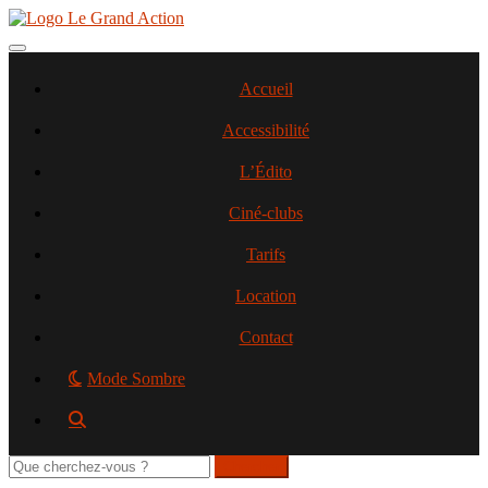
Aller
au
contenu
Toggle navigation
principal
Accueil
Accessibilité
L’Édito
Ciné-clubs
Tarifs
Location
Contact
Mode Sombre
Rechercher
sur