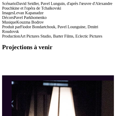
Scénario
David Seidler, Pavel Lunguin, d'après l'œuvre d'Alexandre
Pouchkine et l'opéra de Tchaïkovski
Images
Levan Kapanadze
Décors
Pavel Parkhomenko
Musique
Kouzma Bodrov
Produit par
Fiodor Bondartchouk, Pavel Lounguine, Dmitri
Roudovsk
Production
Art Pictures Studio, Barter Films, Eclectic Pictures
Projections à venir