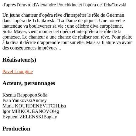
d'après l'œuvre d'Alexandre Pouchkine et l'opéra de Tchaïkovski
Un jeune chanteur d'opéra rêve d'interpréter le rôle de Guerman
dans l'opéra de Tchaïkovski "La Dame de pique". Une nouvelle
inattendue va bouleverser sa vie : une célèbre diva européenne,
Sofia Mayer, vient monter cet opéra et interprétera le rôle de la
comtesse. Le chanteur a une chance de réaliser son rêve. Pour plaire
à la diva il décide d’apprendre tout sur elle. Mais sa filature va avoir
des conséquences imprévues...
Réalisateur(s)
Pavel Loungine
Acteurs, personnages
Ksenia Rappoport
Sofia
Ivan Yankovski
Andrey
Maria KOURDENEVITCH
Lisa
Igor MIRKOUBANOV
Oleg
Evgueni ZELENSKI
Baglay
Production