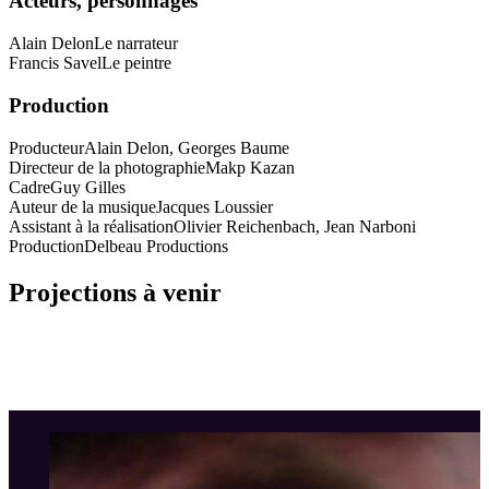
Acteurs, personnages
Alain Delon
Le narrateur
Francis Savel
Le peintre
Production
Producteur
Alain Delon, Georges Baume
Directeur de la photographie
Makp Kazan
Cadre
Guy Gilles
Auteur de la musique
Jacques Loussier
Assistant à la réalisation
Olivier Reichenbach, Jean Narboni
Production
Delbeau Productions
Projections à venir