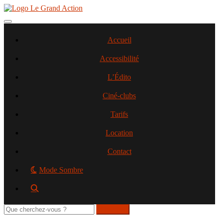
Aller
au
contenu
Toggle navigation
principal
Accueil
Accessibilité
L’Édito
Ciné-clubs
Tarifs
Location
Contact
Mode Sombre
Rechercher
sur