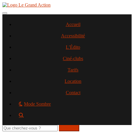
Aller
au
contenu
Toggle navigation
principal
Accueil
Accessibilité
L’Édito
Ciné-clubs
Tarifs
Location
Contact
Mode Sombre
Rechercher
sur