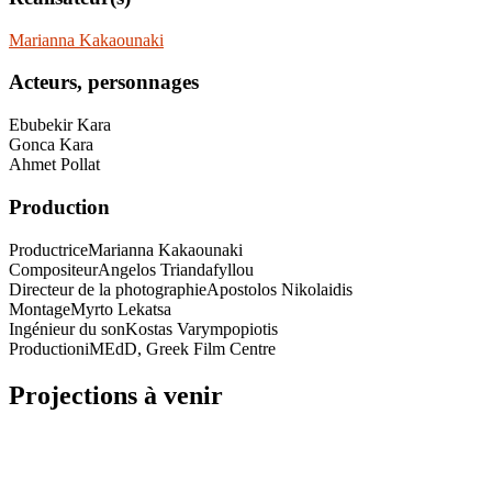
Marianna Kakaounaki
Acteurs, personnages
Ebubekir Kara
Gonca Kara
Ahmet Pollat
Production
Productrice
Marianna Kakaounaki
Compositeur
Angelos Triandafyllou
Directeur de la photographie
Apostolos Nikolaidis
Montage
Myrto Lekatsa
Ingénieur du son
Kostas Varympopiotis
Production
iMEdD, Greek Film Centre
Projections à venir