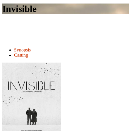
le
Invisible
site
Synopsis
Casting