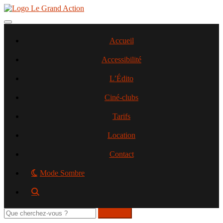
Aller
au
contenu
Toggle navigation
principal
Accueil
Accessibilité
L’Édito
Ciné-clubs
Tarifs
Location
Contact
Mode Sombre
Rechercher
sur