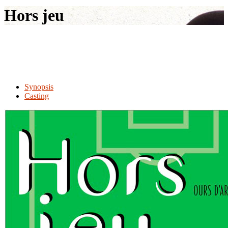
le
Hors jeu
site
Synopsis
Casting