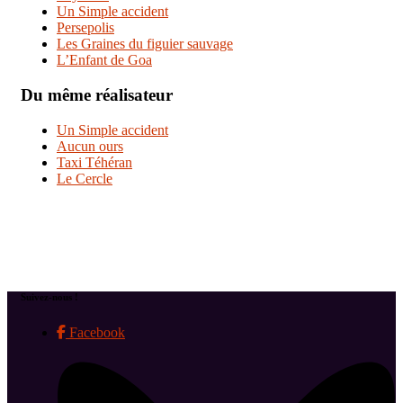
Un Simple accident
Persepolis
Les Graines du figuier sauvage
L’Enfant de Goa
Du même réalisateur
Un Simple accident
Aucun ours
Taxi Téhéran
Le Cercle
Suivez-nous !
Facebook