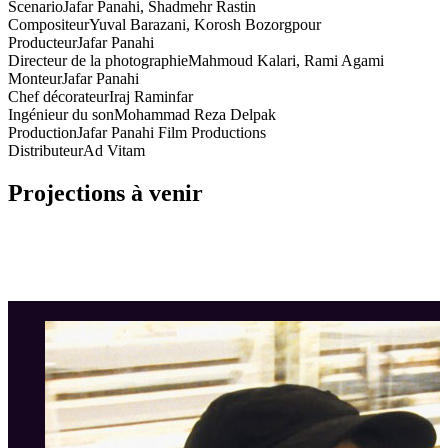
Scenario
Jafar Panahi, Shadmehr Rastin
Compositeur
Yuval Barazani, Korosh Bozorgpour
Producteur
Jafar Panahi
Directeur de la photographie
Mahmoud Kalari, Rami Agami
Monteur
Jafar Panahi
Chef décorateur
Iraj Raminfar
Ingénieur du son
Mohammad Reza Delpak
Production
Jafar Panahi Film Productions
Distributeur
Ad Vitam
Projections à venir