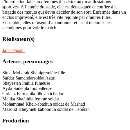
l’interdiction faite aux femmes d’assister aux manifestations
sportives. A l’entrée du stade, elle est démasquée et confiée à la
brigade des mœurs qui devra décider de son sort. Enfermée dans un
enclos improvisé, elle est très vite rejointe par d’autres filles.
Ensemble, elles refusent d’abandonner et usent de toutes les
techniques pour voir le match.
Réalisateur(s)
Jafar Panahi
Acteurs, personnages
Sima Mobarak Shahi
première fille
Safdar Samandar
soldat Azari
Shayesteh Irani
la fumeuse
Ayda Sadeqi
la footballeuse
Golnaz Farmani
la fille au tchador
Melika Shafahi
la femme soldat
Mohammad Kheir-abadi
un soldat de Mashad
Masoud Kheymeh-kabood
un soldat de Téhéran
Production