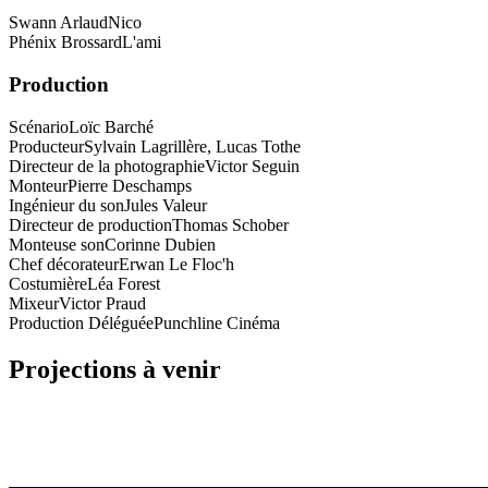
Swann Arlaud
Nico
Phénix Brossard
L'ami
Production
Scénario
Loïc Barché
Producteur
Sylvain Lagrillère, Lucas Tothe
Directeur de la photographie
Victor Seguin
Monteur
Pierre Deschamps
Ingénieur du son
Jules Valeur
Directeur de production
Thomas Schober
Monteuse son
Corinne Dubien
Chef décorateur
Erwan Le Floc'h
Costumière
Léa Forest
Mixeur
Victor Praud
Production Déléguée
Punchline Cinéma
Projections à venir