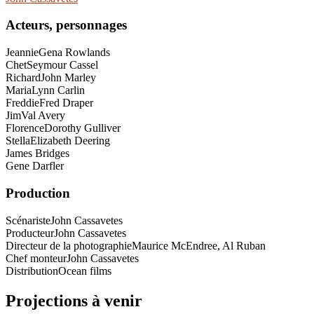
Acteurs, personnages
Jeannie
Gena Rowlands
Chet
Seymour Cassel
Richard
John Marley
Maria
Lynn Carlin
Freddie
Fred Draper
Jim
Val Avery
Florence
Dorothy Gulliver
Stella
Elizabeth Deering
James Bridges
Gene Darfler
Production
Scénariste
John Cassavetes
Producteur
John Cassavetes
Directeur de la photographie
Maurice McEndree, Al Ruban
Chef monteur
John Cassavetes
Distribution
Ocean films
Projections à venir