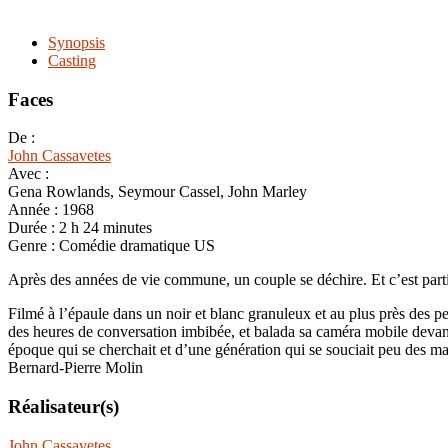
Synopsis
Casting
Faces
De :
John Cassavetes
Avec :
Gena Rowlands, Seymour Cassel, John Marley
Année :
1968
Durée :
2 h 24 minutes
Genre :
Comédie dramatique US
Après des années de vie commune, un couple se déchire. Et c’est parti 
Filmé à l’épaule dans un noir et blanc granuleux et au plus près des p
des heures de conversation imbibée, et balada sa caméra mobile devant
époque qui se cherchait et d’une génération qui se souciait peu des m
Bernard-Pierre Molin
Réalisateur(s)
John Cassavetes