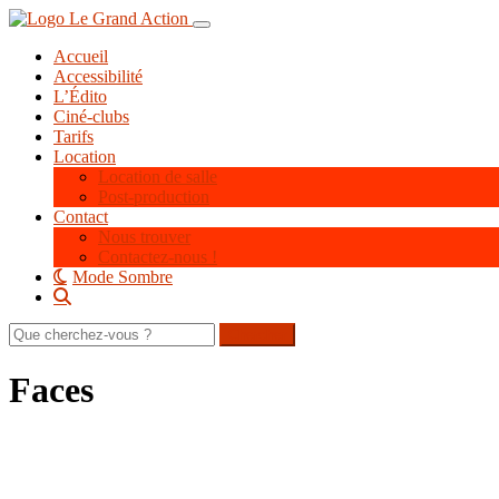
Aller
Toggle navigation
au
Accueil
contenu
Accessibilité
principal
L’Édito
Ciné-clubs
Tarifs
Location
Location de salle
Post-production
Contact
Nous trouver
Contactez-nous !
Mode Sombre
Rechercher
sur
le
Faces
site