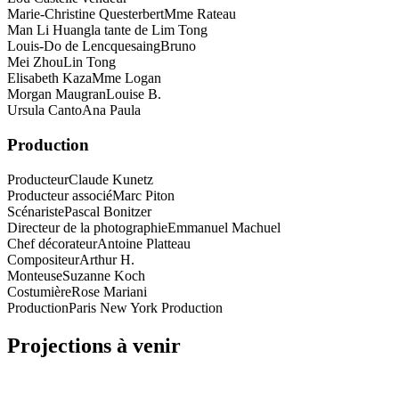
Marie-Christine Questerbert
Mme Rateau
Man Li Huang
la tante de Lim Tong
Louis-Do de Lencquesaing
Bruno
Mei Zhou
Lin Tong
Elisabeth Kaza
Mme Logan
Morgan Maugran
Louise B.
Ursula Canto
Ana Paula
Production
Producteur
Claude Kunetz
Producteur associé
Marc Piton
Scénariste
Pascal Bonitzer
Directeur de la photographie
Emmanuel Machuel
Chef décorateur
Antoine Platteau
Compositeur
Arthur H.
Monteuse
Suzanne Koch
Costumière
Rose Mariani
Production
Paris New York Production
Projections à venir