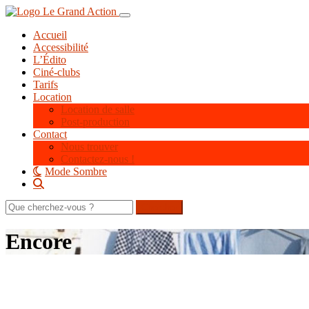
Aller
Toggle navigation
au
Accueil
contenu
Accessibilité
principal
L’Édito
Ciné-clubs
Tarifs
Location
Location de salle
Post-production
Contact
Nous trouver
Contactez-nous !
Mode Sombre
Rechercher
sur
le
Encore
site