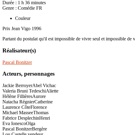
Durée :
1 h 36 minutes
Genre :
Comédie FR
Couleur
Prix Jean Vigo 1996
Partant du postulat qu'il est impossible de vivre seul et impossible d
Réalisateur(s)
Pascal Bonitzer
Acteurs, personnages
Jackie Berroyer
Abel Vichac
Valeria Bruni Tedeschi
Aliette
Hélène Fillières
Aurore
Natacha Régnier
Catherine
Laurence Côte
Florence
Michael Massee
Thomas
Fabrice Desplechin
Henri
Eva Ionesco
Olga
Pascal Bonitzer
Bergère
Lou Castel
le vendeur