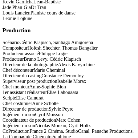
Kevin Garnichat
Jean-Baptiste
Jade Phan-Gia
Dr Tran
Louis Lancien
Pianiste cours de danse
Leonie Lojkine
Production
Scénario
Cédric Klapisch, Santiago Amigorena
Compositeur
Hofesh Shechter, Thomas Bangalter
Producteur associé
Philippe Logie
Producteur
Bruno Levy, Cédric Klapisch
Directeur de la photographie
Alexis Kavyrchine
Chef décorateur
Marie Cheminal
Directeur du casting
Constance Demontoy
Superviseur post-production
Isabelle Morax
Chef monteur
Anne-Sophie Bion
1er assistant réalisateur
Elise Lahouassa
Scripte
Elise Camurat
Chef costumier
Anne Schotte
Directeur de production
Sylvie Peyre
Ingénieur du son
Cyril Moisson
Coordinateur de production
Marc Cohen
Ingénieur du son
Nicolas Moreau, Cyril Holtz
CoProduction
France 2 Cinéma, StudioCanal, Panache Productions,
La Compagnie Cinématographique