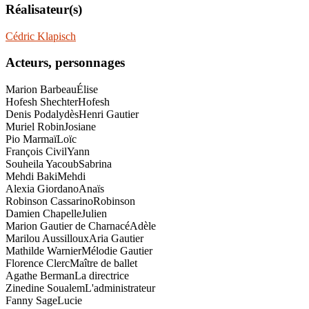
Réalisateur(s)
Cédric Klapisch
Acteurs, personnages
Marion Barbeau
Élise
Hofesh Shechter
Hofesh
Denis Podalydès
Henri Gautier
Muriel Robin
Josiane
Pio Marmaï
Loïc
François Civil
Yann
Souheila Yacoub
Sabrina
Mehdi Baki
Mehdi
Alexia Giordano
Anaïs
Robinson Cassarino
Robinson
Damien Chapelle
Julien
Marion Gautier de Charnacé
Adèle
Marilou Aussilloux
Aria Gautier
Mathilde Warnier
Mélodie Gautier
Florence Clerc
Maître de ballet
Agathe Berman
La directrice
Zinedine Soualem
L'administrateur
Fanny Sage
Lucie