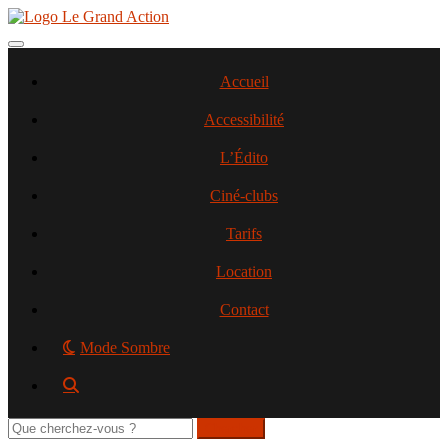
Aller
au
contenu
Toggle navigation
principal
Accueil
Accessibilité
L’Édito
Ciné-clubs
Tarifs
Location
Contact
Mode Sombre
Rechercher
sur