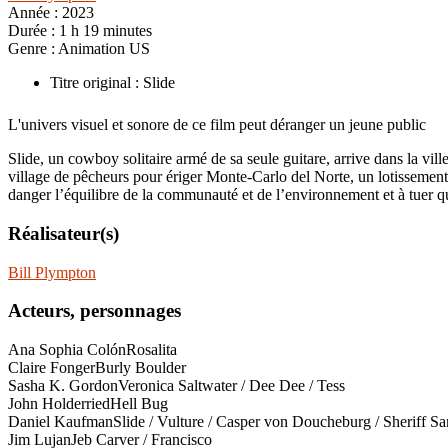
Année :
2023
Durée :
1 h 19 minutes
Genre :
Animation US
Titre original : Slide
L'univers visuel et sonore de ce film peut déranger un jeune public
Slide, un cowboy solitaire armé de sa seule guitare, arrive dans la vil
village de pêcheurs pour ériger Monte-Carlo del Norte, un lotissement 
danger l’équilibre de la communauté et de l’environnement et à tuer q
Réalisateur(s)
Bill Plympton
Acteurs, personnages
Ana Sophia Colón
Rosalita
Claire Fonger
Burly Boulder
Sasha K. Gordon
Veronica Saltwater / Dee Dee / Tess
John Holderried
Hell Bug
Daniel Kaufman
Slide / Vulture / Casper von Doucheburg / Sheriff 
Jim Lujan
Jeb Carver / Francisco