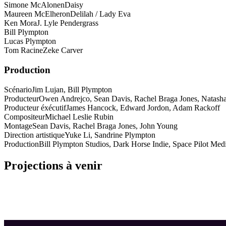
Simone McAlonen
Daisy
Maureen McElheron
Delilah / Lady Eva
Ken Mora
J. Lyle Pendergrass
Bill Plympton
Lucas Plympton
Tom Racine
Zeke Carver
Production
Scénario
Jim Lujan, Bill Plympton
Producteur
Owen Andrejco, Sean Davis, Rachel Braga Jones, Natash
Producteur éxécutif
James Hancock, Edward Jordon, Adam Rackoff
Compositeur
Michael Leslie Rubin
Montage
Sean Davis, Rachel Braga Jones, John Young
Direction artistique
Yuke Li, Sandrine Plympton
Production
Bill Plympton Studios, Dark Horse Indie, Space Pilot Med
Projections à venir