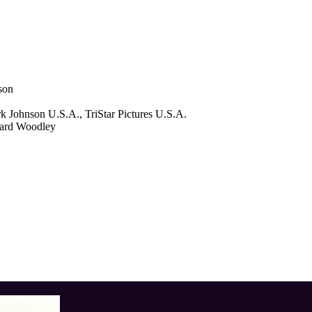
son
k Johnson U.S.A., TriStar Pictures U.S.A.
chard Woodley