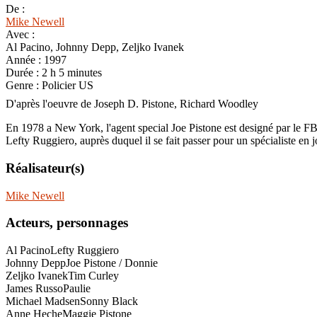
De :
Mike Newell
Avec :
Al Pacino, Johnny Depp, Zeljko Ivanek
Année :
1997
Durée :
2 h 5 minutes
Genre :
Policier US
D'après l'oeuvre de Joseph D. Pistone, Richard Woodley
En 1978 a New York, l'agent special Joe Pistone est designé par le FBI 
Lefty Ruggiero, auprès duquel il se fait passer pour un spécialiste en 
Réalisateur(s)
Mike Newell
Acteurs, personnages
Al Pacino
Lefty Ruggiero
Johnny Depp
Joe Pistone / Donnie
Zeljko Ivanek
Tim Curley
James Russo
Paulie
Michael Madsen
Sonny Black
Anne Heche
Maggie Pistone