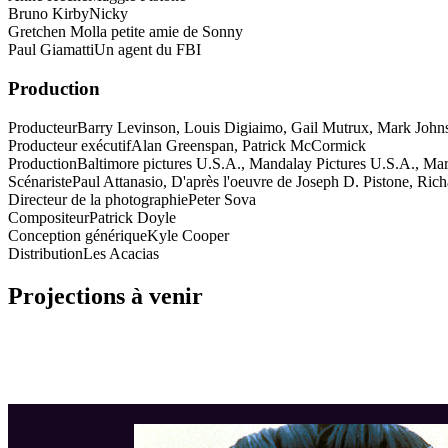
Bruno Kirby
Nicky
Gretchen Mol
la petite amie de Sonny
Paul Giamatti
Un agent du FBI
Production
Producteur
Barry Levinson, Louis Digiaimo, Gail Mutrux, Mark John
Producteur exécutif
Alan Greenspan, Patrick McCormick
Production
Baltimore pictures U.S.A., Mandalay Pictures U.S.A., Mar
Scénariste
Paul Attanasio, D'après l'oeuvre de Joseph D. Pistone, Ri
Directeur de la photographie
Peter Sova
Compositeur
Patrick Doyle
Conception générique
Kyle Cooper
Distribution
Les Acacias
Projections à venir