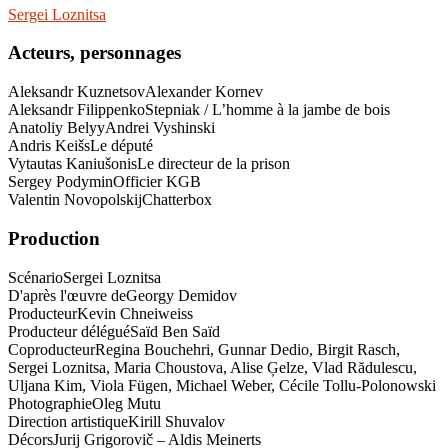
Sergei Loznitsa
Acteurs, personnages
Aleksandr Kuznetsov
Alexander Kornev
Aleksandr Filippenko
Stepniak / L’homme à la jambe de bois
Anatoliy Belyy
Andrei Vyshinski
Andris Keišs
Le député
Vytautas Kaniušonis
Le directeur de la prison
Sergey Podymin
Officier KGB
Valentin Novopolskij
Chatterbox
Production
Scénario
Sergei Loznitsa
D'après l'œuvre de
Georgy Demidov
Producteur
Kevin Chneiweiss
Producteur délégué
Saïd Ben Saïd
Coproducteur
Regina Bouchehri, Gunnar Dedio, Birgit Rasch,
Sergei Loznitsa, Maria Choustova, Alise Ģelze, Vlad Rădulescu,
Uljana Kim, Viola Fügen, Michael Weber, Cécile Tollu-Polonowski
Photographie
Oleg Mutu
Direction artistique
Kirill Shuvalov
Décors
Jurij Grigorovič – Aldis Meinerts