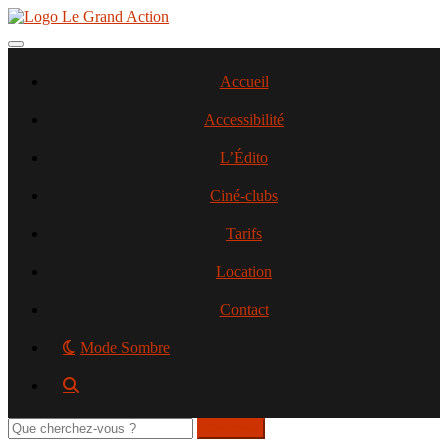
Aller
au
contenu
Toggle navigation
principal
Accueil
Accessibilité
L’Édito
Ciné-clubs
Tarifs
Location
Contact
Mode Sombre
Rechercher
sur