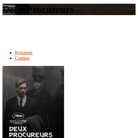
le
Deux Procureurs
site
Synopsis
Casting