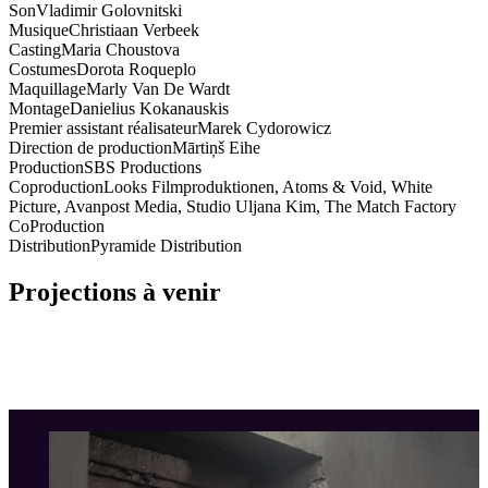
Son
Vladimir Golovnitski
Musique
Christiaan Verbeek
Casting
Maria Choustova
Costumes
Dorota Roqueplo
Maquillage
Marly Van De Wardt
Montage
Danielius Kokanauskis
Premier assistant réalisateur
Marek Cydorowicz
Direction de production
Mārtiņš Eihe
Production
SBS Productions
Coproduction
Looks Filmproduktionen, Atoms & Void, White
Picture, Avanpost Media, Studio Uljana Kim, The Match Factory
CoProduction
Distribution
Pyramide Distribution
Projections à venir