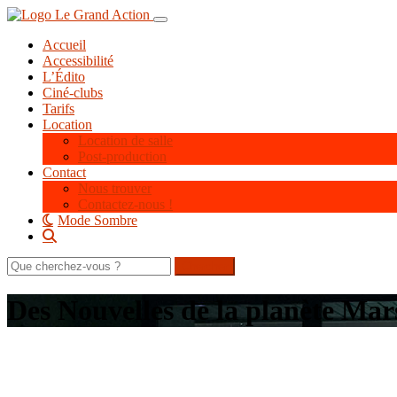
Aller
Toggle navigation
au
Accueil
contenu
Accessibilité
principal
L’Édito
Ciné-clubs
Tarifs
Location
Location de salle
Post-production
Contact
Nous trouver
Contactez-nous !
Mode Sombre
Rechercher
sur
le
Des Nouvelles de la planète Mar
site