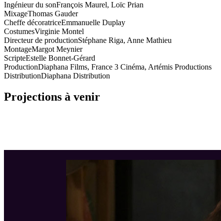
Ingénieur du son
François Maurel, Loïc Prian
Mixage
Thomas Gauder
Cheffe décoratrice
Emmanuelle Duplay
Costumes
Virginie Montel
Directeur de production
Stéphane Riga, Anne Mathieu
Montage
Margot Meynier
Scripte
Estelle Bonnet-Gérard
Production
Diaphana Films, France 3 Cinéma, Artémis Productions
Distribution
Diaphana Distribution
Projections à venir