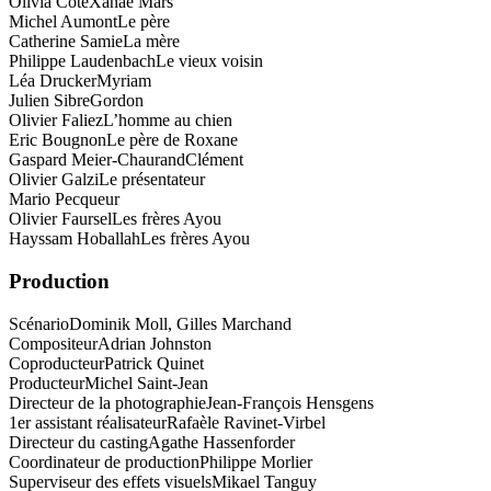
Olivia Côte
Xanaé Mars
Michel Aumont
Le père
Catherine Samie
La mère
Philippe Laudenbach
Le vieux voisin
Léa Drucker
Myriam
Julien Sibre
Gordon
Olivier Faliez
L’homme au chien
Eric Bougnon
Le père de Roxane
Gaspard Meier-Chaurand
Clément
Olivier Galzi
Le présentateur
Mario Pecqueur
Olivier Faursel
Les frères Ayou
Hayssam Hoballah
Les frères Ayou
Production
Scénario
Dominik Moll, Gilles Marchand
Compositeur
Adrian Johnston
Coproducteur
Patrick Quinet
Producteur
Michel Saint-Jean
Directeur de la photographie
Jean-François Hensgens
1er assistant réalisateur
Rafaèle Ravinet-Virbel
Directeur du casting
Agathe Hassenforder
Coordinateur de production
Philippe Morlier
Superviseur des effets visuels
Mikael Tanguy