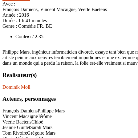
Avec :
François Damiens, Vincent Macaigne, Veerle Baetens
Année :
2016
Durée :
1 h 41 minutes
Genre :
Comédie FR, BE
Couleur
/ 2.35
Philippe Mars, ingénieur informaticien divorcé, essaye tant bien que m
artiste peintre aux oeuvres terriblement impudiques et une ex-femme q
dans un monde qui a perdu la raison, la folie est-elle vraiment si mauv
Réalisateur(s)
Dominik Moll
Acteurs, personnages
François Damiens
Philippe Mars
Vincent Macaigne
Jérôme
Veerle Baetens
Chloé
Jeanne Guittet
Sarah Mars
Tom Rivoire
Grégoire Mars