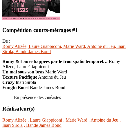
Compétition courts-métrages #1
De :
Romy Alizée
, Laure Giappiconi
, Marie Ward
, Antoine du Jeu
, Inari
Sirola
, Bande James Bond
Romy & Laure happées par le trou spatio temporel…
Romy
Alizée, Laure Giappiconi
Un mal sous son bras
Marie Ward
Texture Pacifique
Antoine du Jeu
Crazy
Inari Sirola
Funghi Boost
Bande James Bond
En présence des cinéastes
Réalisateur(s)
Romy Alizée
, Laure Giappiconi
, Marie Ward
, Antoine du Jeu
,
Inari Sirola
, Bande James Bond