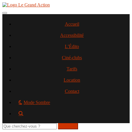
Aller
au
contenu
Toggle navigation
principal
Accueil
Accessibilité
L’Édito
Ciné-clubs
Tarifs
Location
Contact
Mode Sombre
Rechercher
sur