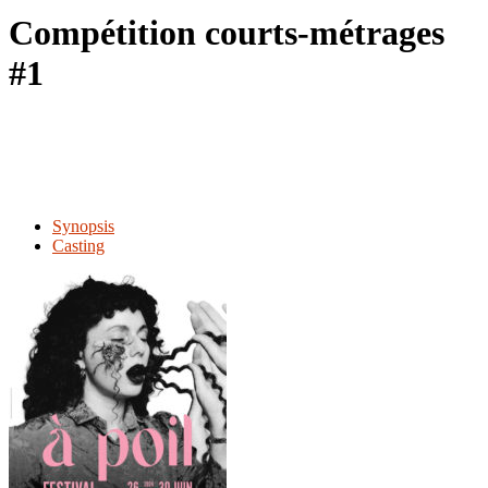
le
Compétition courts-métrages
site
#1
Synopsis
Casting