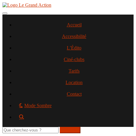
Aller
au
contenu
Toggle navigation
principal
Accueil
Accessibilité
L’Édito
Ciné-clubs
Tarifs
Location
Contact
Mode Sombre
Rechercher
sur