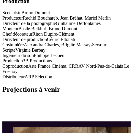
Production
Scénariste
Bruno Dumont
Producteur
Rachid Bouchareb, Jean Bréhat, Muriel Merlin
Directeur de la photographie
Guillaume Deffontaines
Monteur
Basile Belkhiri, Bruno Dumont
Chef décorateur
Riton Dupire-Clément
Directeur de production
Cédric Ettouati
Costumière
Alexandra Charles, Brigitte Massay-Sersour
Scripte
Virginie Barbay
Ingénieur du son
Philippe Lecoeur
Production
3B Productions
Coproduction
Arte France Cinéma, CRRAV Nord-Pas-de-Calais Le
Fresnoy
Distributeur
ARP Sélection
Projections à venir