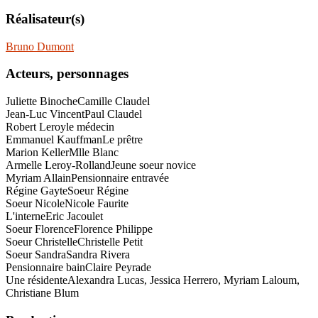
Réalisateur(s)
Bruno Dumont
Acteurs, personnages
Juliette Binoche
Camille Claudel
Jean-Luc Vincent
Paul Claudel
Robert Leroy
le médecin
Emmanuel Kauffman
Le prêtre
Marion Keller
Mlle Blanc
Armelle Leroy-Rolland
Jeune soeur novice
Myriam Allain
Pensionnaire entravée
Régine Gayte
Soeur Régine
Soeur Nicole
Nicole Faurite
L'interne
Eric Jacoulet
Soeur Florence
Florence Philippe
Soeur Christelle
Christelle Petit
Soeur Sandra
Sandra Rivera
Pensionnaire bain
Claire Peyrade
Une résidente
Alexandra Lucas, Jessica Herrero, Myriam Laloum,
Christiane Blum