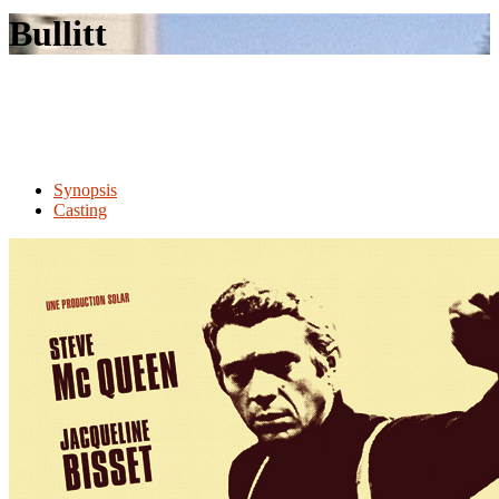
le
Bullitt
site
Synopsis
Casting