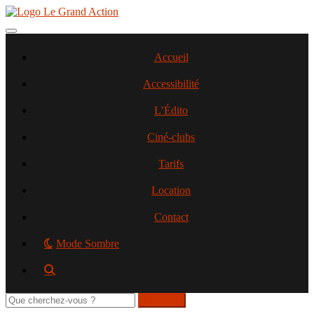
Aller
au
contenu
Toggle navigation
principal
Accueil
Accessibilité
L’Édito
Ciné-clubs
Tarifs
Location
Contact
Mode Sombre
Rechercher
sur