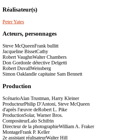
Réalisateur(s)
Peter Yates
Acteurs, personnages
Steve McQueen
Frank bullitt
Jacqueline Bisset
Cathy
Robert Vaughn
Walter Chambers
Don Gordon
le détective Delgetti
Robert Duvall
Weissberg
Simon Oakland
le capitaine Sam Bennett
Production
Scénario
Alan Trustman, Harry Kleiner
Producteur
Philip D'Antoni, Steve McQueen
d'après l'œuvre de
Robert L. Pike
Production
Solar, Warner Bros.
Compositeur
Lalo Schifrin
Directeur de la photographie
William A. Fraker
Montage
Frank P. Keller
2e assistant réalisateur
Walter Hill