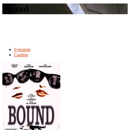
le
Bound
site
Synopsis
Casting