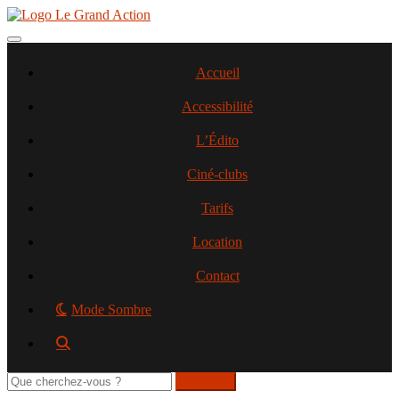
Aller
au
contenu
Toggle navigation
principal
Accueil
Accessibilité
L’Édito
Ciné-clubs
Tarifs
Location
Contact
Mode Sombre
Rechercher
sur