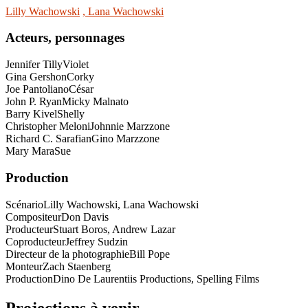
Lilly Wachowski
, Lana Wachowski
Acteurs, personnages
Jennifer Tilly
Violet
Gina Gershon
Corky
Joe Pantoliano
César
John P. Ryan
Micky Malnato
Barry Kivel
Shelly
Christopher Meloni
Johnnie Marzzone
Richard C. Sarafian
Gino Marzzone
Mary Mara
Sue
Production
Scénario
Lilly Wachowski, Lana Wachowski
Compositeur
Don Davis
Producteur
Stuart Boros, Andrew Lazar
Coproducteur
Jeffrey Sudzin
Directeur de la photographie
Bill Pope
Monteur
Zach Staenberg
Production
Dino De Laurentiis Productions, Spelling Films
Projections à venir