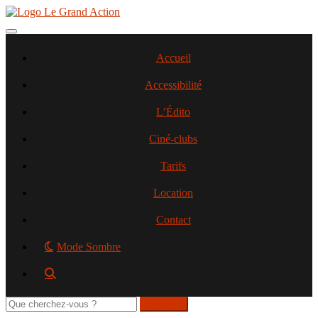
Aller
au
contenu
Toggle navigation
principal
Accueil
Accessibilité
L’Édito
Ciné-clubs
Tarifs
Location
Contact
Mode Sombre
Rechercher
sur