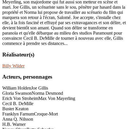
Meyerling, son majordome qui fut aussi son metteur en scène et
mari. Joe Gillis, un scénariste sans le sou, pénètre par hasard dans la
propriété et Norma lui propose de travailler au scénario du film qui
marquera son retour à l'écran, Salomé. Joe accepte, s'installe chez
elle, à la fois fasciné et effrayé par ses extravagances et son délire, et
devient bientôt son amant. Quand son délire se transforme en
paranoïa et qu'elle débarque au milieu des studios Paramount pour
convaincre Cecil B. DeMille de tourner à nouveau avec elle, Gillis
commence à prendre ses distances...
Réalisateur(s)
Billy Wilder
Acteurs, personnages
William Holden
Joe Gillis
Gloria Swanson
Norma Desmond
Erich Von Stroheim
Max Von Mayerling
Cecil B. DeMille
Buster Keaton
Franklyn Farnum
Croque-Mort
Anna Q. Nilsson
H.B. Warner