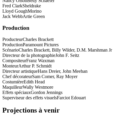
Nancy Olson
Betty Schaefer
Fred Clark
Sheldrake
Lloyd Gough
Morino
Jack WebbArtie Green
Production
Producteur
Charles Brackett
Production
Paramount Pictures
Scénario
Charles Brackett, Billy Wilder, D.M. Marshman Jr
Directeur de la photographie
John F. Seitz
Compositeur
Franz Waxman
Monteur
Arthur P. Schmidt
Directeur artistique
Hans Dreier, John Meehan
Chef décorateur
Sam Comer, Ray Moyer
Costumière
Edith Head
Maquilleur
Wally Westmore
Effets spéciaux
Gordon Jennings
Superviseur des effets visuels
Farciot Edouart
Projections à venir