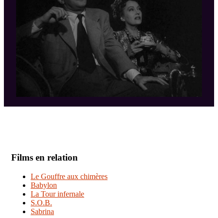
Films en relation
Le Gouffre aux chimères
Babylon
La Tour infernale
S.O.B.
Sabrina