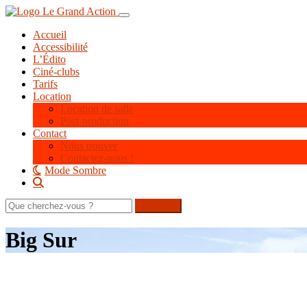
Aller
Toggle navigation
au
Accueil
contenu
Accessibilité
principal
L’Édito
Ciné-clubs
Tarifs
Location
Location de salle
Post-production
Contact
Nous trouver
Contactez-nous !
Mode Sombre
Rechercher
sur
le
Big Sur
site