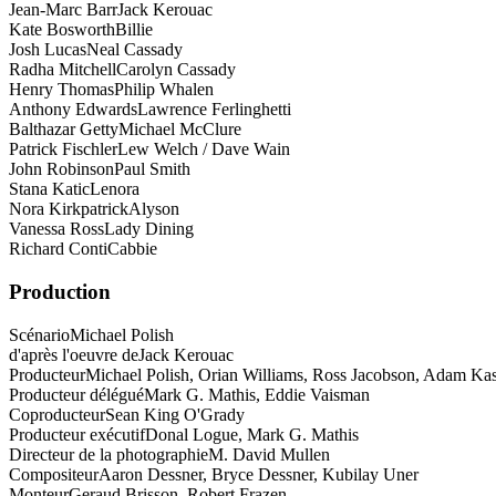
Jean-Marc Barr
Jack Kerouac
Kate Bosworth
Billie
Josh Lucas
Neal Cassady
Radha Mitchell
Carolyn Cassady
Henry Thomas
Philip Whalen
Anthony Edwards
Lawrence Ferlinghetti
Balthazar Getty
Michael McClure
Patrick Fischler
Lew Welch / Dave Wain
John Robinson
Paul Smith
Stana Katic
Lenora
Nora Kirkpatrick
Alyson
Vanessa Ross
Lady Dining
Richard Conti
Cabbie
Production
Scénario
Michael Polish
d'après l'oeuvre de
Jack Kerouac
Producteur
Michael Polish, Orian Williams, Ross Jacobson, Adam Ka
Producteur délégué
Mark G. Mathis, Eddie Vaisman
Coproducteur
Sean King O'Grady
Producteur exécutif
Donal Logue, Mark G. Mathis
Directeur de la photographie
M. David Mullen
Compositeur
Aaron Dessner, Bryce Dessner, Kubilay Uner
Monteur
Geraud Brisson, Robert Frazen