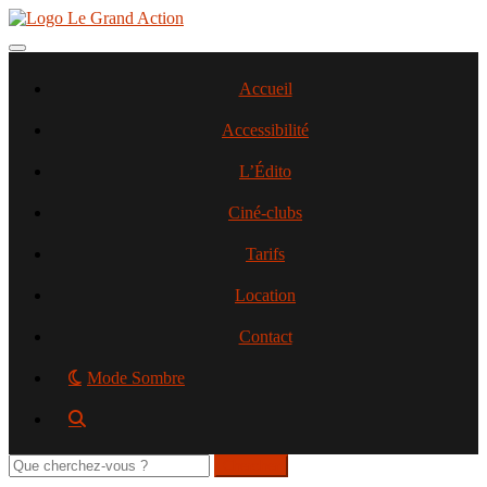
Aller
au
contenu
Toggle navigation
principal
Accueil
Accessibilité
L’Édito
Ciné-clubs
Tarifs
Location
Contact
Mode Sombre
Rechercher
sur