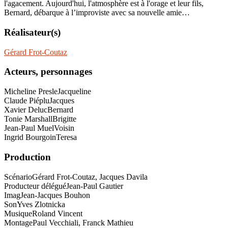
l'agacement. Aujourd'hui, l'atmosphère est à l'orage et leur fils,
Bernard, débarque à l’improviste avec sa nouvelle amie…
Réalisateur(s)
Gérard Frot-Coutaz
Acteurs, personnages
Micheline Presle
Jacqueline
Claude Piéplu
Jacques
Xavier Deluc
Bernard
Tonie Marshall
Brigitte
Jean-Paul Muel
Voisin
Ingrid Bourgoin
Teresa
Production
Scénario
Gérard Frot-Coutaz, Jacques Davila
Producteur délégué
Jean-Paul Gautier
Imag
Jean-Jacques Bouhon
Son
Yves Zlotnicka
Musique
Roland Vincent
Montage
Paul Vecchiali, Franck Mathieu