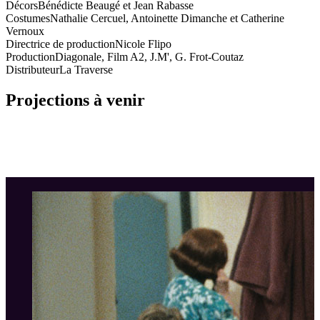
Décors
Bénédicte Beaugé et Jean Rabasse
Costumes
Nathalie Cercuel, Antoinette Dimanche et Catherine
Vernoux
Directrice de production
Nicole Flipo
Production
Diagonale, Film A2, J.M', G. Frot-Coutaz
Distributeur
La Traverse
Projections à venir