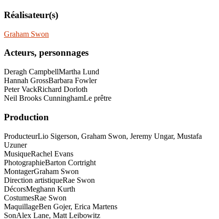
Réalisateur(s)
Graham Swon
Acteurs, personnages
Deragh Campbell
Martha Lund
Hannah Gross
Barbara Fowler
Peter Vack
Richard Dorloth
Neil Brooks Cunningham
Le prêtre
Production
Producteur
Lio Sigerson, Graham Swon, Jeremy Ungar, Mustafa
Uzuner
Musique
Rachel Evans
Photographie
Barton Cortright
Montager
Graham Swon
Direction artistique
Rae Swon
Décors
Meghann Kurth
Costumes
Rae Swon
Maquillage
Ben Gojer, Erica Martens
Son
Alex Lane, Matt Leibowitz