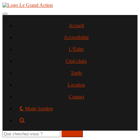
Aller
au
contenu
Toggle navigation
principal
Accueil
Accessibilité
L’Édito
Ciné-clubs
Tarifs
Location
Contact
Mode Sombre
Rechercher
sur