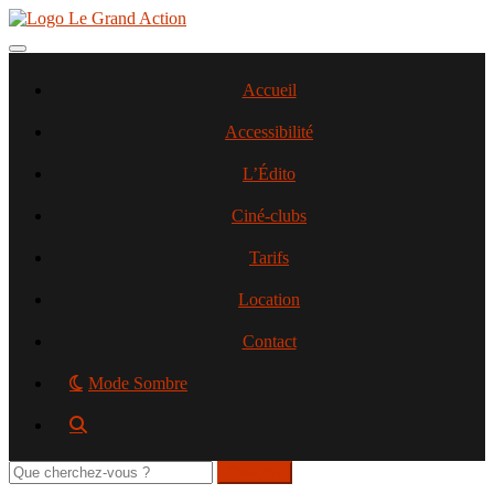
Aller
au
contenu
Toggle navigation
principal
Accueil
Accessibilité
L’Édito
Ciné-clubs
Tarifs
Location
Contact
Mode Sombre
Rechercher
sur