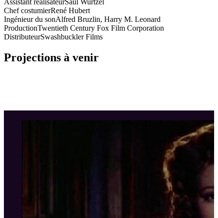
Assistant réalisateur
Saul Wurtzel
Chef costumier
René Hubert
Ingénieur du son
Alfred Bruzlin, Harry M. Leonard
Production
Twentieth Century Fox Film Corporation
Distributeur
Swashbuckler Films
Projections à venir