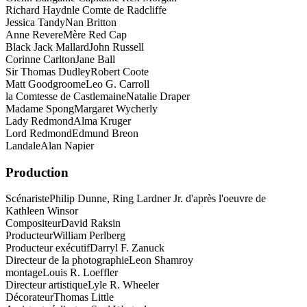
Richard Haydn
le Comte de Radcliffe
Jessica Tandy
Nan Britton
Anne Revere
Mère Red Cap
Black Jack Mallard
John Russell
Corinne Carlton
Jane Ball
Sir Thomas Dudley
Robert Coote
Matt Goodgroome
Leo G. Carroll
la Comtesse de Castlemaine
Natalie Draper
Madame Spong
Margaret Wycherly
Lady Redmond
Alma Kruger
Lord Redmond
Edmund Breon
Landale
Alan Napier
Production
Scénariste
Philip Dunne, Ring Lardner Jr. d'après l'oeuvre de
Kathleen Winsor
Compositeur
David Raksin
Producteur
William Perlberg
Producteur exécutif
Darryl F. Zanuck
Directeur de la photographie
Leon Shamroy
montage
Louis R. Loeffler
Directeur artistique
Lyle R. Wheeler
Décorateur
Thomas Little