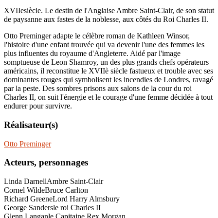
XVIIesiècle. Le destin de l'Anglaise Ambre Saint-Clair, de son statut
de paysanne aux fastes de la noblesse, aux côtés du Roi Charles II.
Otto Preminger adapte le célèbre roman de Kathleen Winsor,
l'histoire d'une enfant trouvée qui va devenir l'une des femmes les
plus influentes du royaume d'Angleterre. Aidé par l'image
somptueuse de Leon Shamroy, un des plus grands chefs opérateurs
américains, il reconstitue le XVIIè siècle fastueux et trouble avec ses
dominantes rouges qui symbolisent les incendies de Londres, ravagé
par la peste. Des sombres prisons aux salons de la cour du roi
Charles II, on suit l'énergie et le courage d'une femme décidée à tout
endurer pour survivre.
Réalisateur(s)
Otto Preminger
Acteurs, personnages
Linda Darnell
Ambre Saint-Clair
Cornel Wilde
Bruce Carlton
Richard Greene
Lord Harry Almsbury
George Sanders
le roi Charles II
Glenn Langan
le Capitaine Rex Morgan