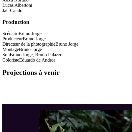
Lucas Albertoni
Jair Candor
Production
Scénario
Bruno Jorge
Producteur
Bruno Jorge
Directeur de la photographie
Bruno Jorge
Montage
Bruno Jorge
Son
Bruno Jorge, Bruno Palazzo
Coloriste
Eduardo de Andrea
Projections à venir