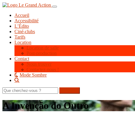
Aller
Toggle navigation
au
Accueil
contenu
Accessibilité
principal
L’Édito
Ciné-clubs
Tarifs
Location
Location de salle
Post-production
Contact
Nous trouver
Contactez-nous !
Mode Sombre
Rechercher
sur
le
A Invenção do Outro
site