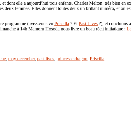
tôt, et dont elle a aujourd’hui trois enfants. Charles Melton, très bien 
 des deux femmes. Elles donnent toutes deux un brillant numéro, et on es
 notre programme (avez-vous vu
Priscilla
? Et
Past Lives
?), et concluons 
dimanche à 14h Mamoru Hosoda nous livre un beau récit initiatique :
Le
nche
,
may december
,
past lives
,
princesse dragon
,
Priscilla