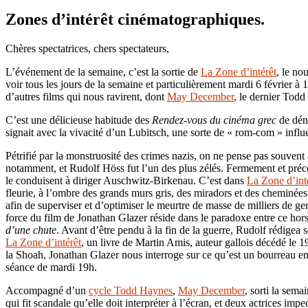
Zones d’intérêt cinématographiques.
Chères spectatrices, chers spectateurs,
L’événement de la semaine, c’est la sortie de
La Zone d’intérêt
, le no
voir tous les jours de la semaine et particulièrement mardi 6 février 
d’autres films qui nous ravirent, dont
May December
, le dernier Tod
C’est une délicieuse habitude des
Rendez-vous du cinéma grec
de déni
signait avec la vivacité d’un Lubitsch, une sorte de « rom-com » influe
Pétrifié par la monstruosité des crimes nazis, on ne pense pas souvent 
notamment, et Rudolf Höss fut l’un des plus zélés. Fermement et précoc
le conduisent à diriger Auschwitz-Birkenau. C’est dans
La Zone d’int
fleurie, à l’ombre des grands murs gris, des miradors et des cheminées 
afin de superviser et d’optimiser le meurtre de masse de milliers de ge
force du film de Jonathan Glazer réside dans le paradoxe entre ce hors
d’une chute
. Avant d’être pendu à la fin de la guerre, Rudolf rédigea
La Zone d’intérêt
, un livre de Martin Amis, auteur gallois décédé le 1
la Shoah, Jonathan Glazer nous interroge sur ce qu’est un bourreau en
séance de mardi 19h.
Accompagné d’un
cycle Todd Haynes
,
May December
, sorti la sema
qui fit scandale qu’elle doit interpréter à l’écran, et deux actrices 