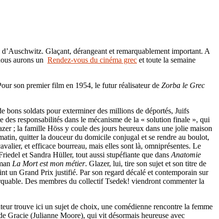
mp d’Auschwitz. Glaçant, dérangeant et remarquablement important. A
, nous aurons un
Rendez-vous du cinéma grec
et toute la semaine
our son premier film en 1954, le futur réalisateur de
Zorba le Grec
 de bons soldats pour exterminer des millions de déportés, Juifs
 des responsabilités dans le mécanisme de la « solution finale », qui
Glazer ; la famille Höss y coule des jours heureux dans une jolie maison
matin, quitter la douceur du domicile conjugal et se rendre au boulot,
avalier, et efficace bourreau, mais elles sont là, omniprésentes. Le
Friedel et Sandra Hüller, tout aussi stupéfiante que dans
Anatomie
oman
La Mort est mon métier
. Glazer, lui, tire son sujet et son titre de
tint un Grand Prix justifié. Par son regard décalé et contemporain sur
rquable. Des membres du collectif Tsedek! viendront commenter la
isateur trouve ici un sujet de choix, une comédienne rencontre la femme
n de Gracie (Julianne Moore), qui vit désormais heureuse avec