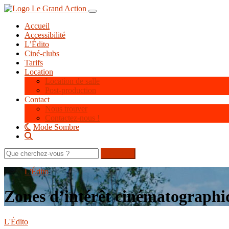
Aller
Toggle navigation
au
Accueil
contenu
Accessibilité
principal
L’Édito
Ciné-clubs
Tarifs
Location
Location de salle
Post-production
Contact
Nous trouver
Contactez-nous !
Mode Sombre
Rechercher
sur
le
L'Édito
site
Zones d’intérêt cinématographi
L'Édito