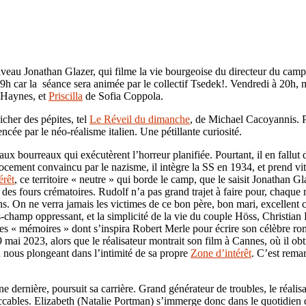
uveau Jonathan Glazer, qui filme la vie bourgeoise du directeur du ca
à 19h car la séance sera animée par le collectif Tsedek!. Vendredi à 20h
d Haynes, et
Priscilla
de Sofia Coppola.
cher des pépites, tel
Le Réveil du dimanche
, de Michael Cacoyannis. P
ncée par le néo-réalisme italien. Une pétillante curiosité.
aux bourreaux qui exécutèrent l’horreur planifiée. Pourtant, il en fallut
ement convaincu par le nazisme, il intègre la SS en 1934, et prend vite
érêt
, ce territoire « neutre » qui borde le camp, que le saisit Jonathan 
des fours crématoires. Rudolf n’a pas grand trajet à faire pour, chaque 
ns. On ne verra jamais les victimes de ce bon père, bon mari, excellent c
-champ oppressant, et la simplicité de la vie du couple Höss, Christian 
 ses « mémoires » dont s’inspira Robert Merle pour écrire son célèbre r
9 mai 2023, alors que le réalisateur montrait son film à Cannes, où il ob
 nous plongeant dans l’intimité de sa propre
Zone d’intérêt
. C’est rema
ine dernière, poursuit sa carrière. Grand générateur de troubles, le réal
impeccables. Elizabeth (Natalie Portman) s’immerge donc dans le quotidie