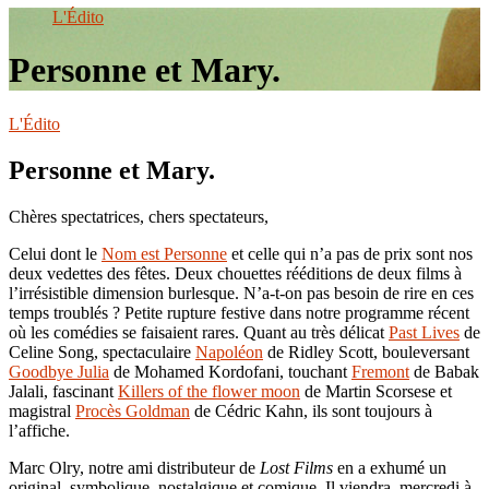
le
L'Édito
site
Personne et Mary.
L'Édito
Personne et Mary.
Chères spectatrices, chers spectateurs,
Celui dont le
Nom est Personne
et celle qui n’a pas de prix sont nos
deux vedettes des fêtes. Deux chouettes rééditions de deux films à
l’irrésistible dimension burlesque. N’a-t-on pas besoin de rire en ces
temps troublés ? Petite rupture festive dans notre programme récent
où les comédies se faisaient rares. Quant au très délicat
Past Lives
de
Celine Song, spectaculaire
Napoléon
de Ridley Scott, bouleversant
Goodbye Julia
de Mohamed Kordofani, touchant
Fremont
de Babak
Jalali, fascinant
Killers of the flower moon
de Martin Scorsese et
magistral
Procès Goldman
de Cédric Kahn, ils sont toujours à
l’affiche.
Marc Olry, notre ami distributeur de
Lost Films
en a exhumé un
original, symbolique, nostalgique et comique. Il viendra, mercredi à