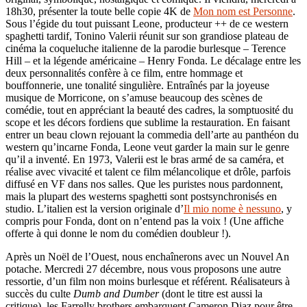
18h30, présenter la toute belle copie 4K de
Mon nom est Personne
.
Sous l’égide du tout puissant Leone, producteur ++ de ce western
spaghetti tardif, Tonino Valerii réunit sur son grandiose plateau de
cinéma la coqueluche italienne de la parodie burlesque – Terence
Hill – et la légende américaine – Henry Fonda. Le décalage entre les
deux personnalités confère à ce film, entre hommage et
bouffonnerie, une tonalité singulière. Entraînés par la joyeuse
musique de Morricone, on s’amuse beaucoup des scènes de
comédie, tout en appréciant la beauté des cadres, la somptuosité du
scope et les décors fordiens que sublime la restauration. En faisant
entrer un beau clown rejouant la commedia dell’arte au panthéon du
western qu’incarne Fonda, Leone veut garder la main sur le genre
qu’il a inventé. En 1973, Valerii est le bras armé de sa caméra, et
réalise avec vivacité et talent ce film mélancolique et drôle, parfois
diffusé en VF dans nos salles. Que les puristes nous pardonnent,
mais la plupart des westerns spaghetti sont postsynchronisés en
studio. L’italien est la version originale d’
Il mio nome è nessuno
, y
compris pour Fonda, dont on n’entend pas la voix ! (Une affiche
offerte à qui donne le nom du comédien doubleur !).
Après un Noël de l’Ouest, nous enchaînerons avec un Nouvel An
potache. Mercredi 27 décembre, nous vous proposons une autre
ressortie, d’un film non moins burlesque et référent. Réalisateurs à
succès du culte
Dumb and Dumber
(dont le titre est aussi la
critique), les Farrelly brothers embarquent Cameron Diaz pour être