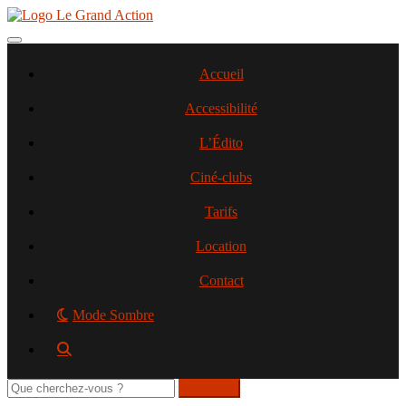
Aller
au
contenu
Toggle navigation
principal
Accueil
Accessibilité
L’Édito
Ciné-clubs
Tarifs
Location
Contact
Mode Sombre
Rechercher
sur