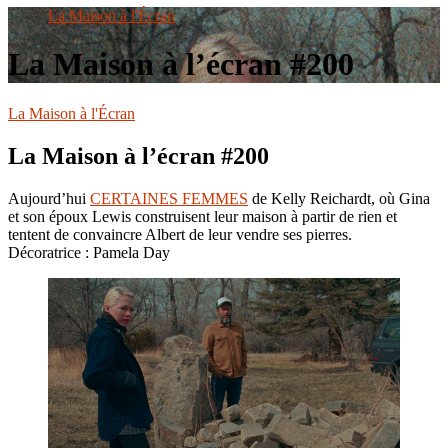
le
La Maison à l'Écran
site
La Maison à l’écran #200
La Maison à l'Écran
La Maison à l’écran #200
Aujourd’hui
CERTAINES FEMMES
de Kelly Reichardt, où Gina
et son époux Lewis construisent leur maison à partir de rien et
tentent de convaincre Albert de leur vendre ses pierres.
Décoratrice : Pamela Day