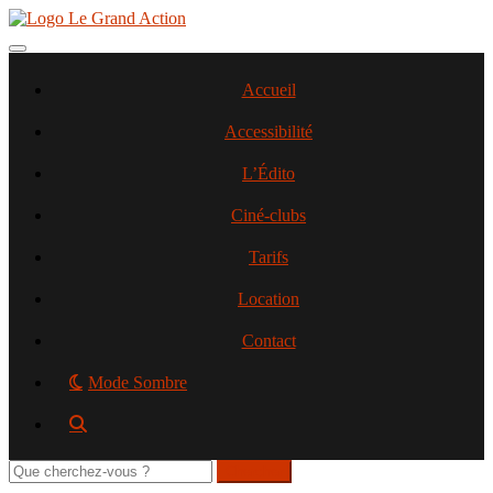
Aller
au
contenu
Toggle navigation
principal
Accueil
Accessibilité
L’Édito
Ciné-clubs
Tarifs
Location
Contact
Mode Sombre
Rechercher
sur