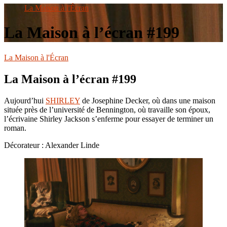
le
La Maison à l'Écran
site
La Maison à l’écran #199
La Maison à l'Écran
La Maison à l’écran #199
Aujourd’hui
SHIRLEY
de Josephine Decker, où dans une maison
située près de l’université de Bennington, où travaille son époux,
l’écrivaine Shirley Jackson s’enferme pour essayer de terminer un
roman.
Décorateur : Alexander Linde