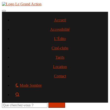
Aller
au
contenu
Toggle navigation
principal
Accueil
Accessibilité
L’Édito
Ciné-clubs
Tarifs
Location
Contact
Mode Sombre
Rechercher
sur