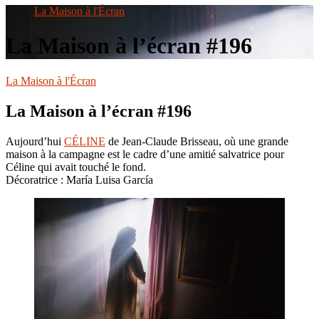
le
La Maison à l'Écran
site
La Maison à l’écran #196
La Maison à l'Écran
La Maison à l’écran #196
Aujourd’hui
CÉLINE
de Jean-Claude Brisseau, où une grande
maison à la campagne est le cadre d’une amitié salvatrice pour
Céline qui avait touché le fond.
Décoratrice : María Luisa García