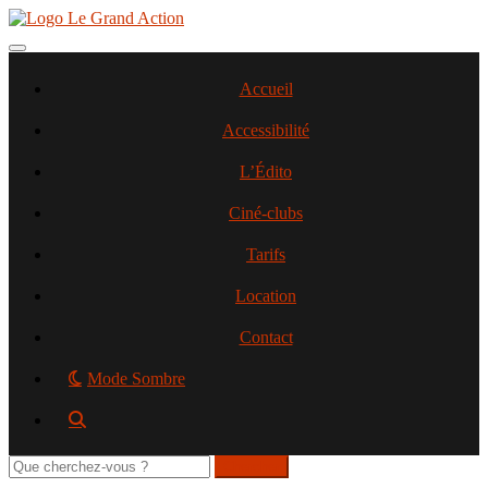
Aller
au
contenu
Toggle navigation
principal
Accueil
Accessibilité
L’Édito
Ciné-clubs
Tarifs
Location
Contact
Mode Sombre
Rechercher
sur