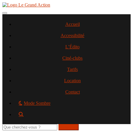
Aller
au
contenu
Toggle navigation
principal
Accueil
Accessibilité
L’Édito
Ciné-clubs
Tarifs
Location
Contact
Mode Sombre
Rechercher
sur