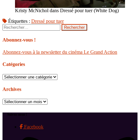
Kristy McNichol dans Dressé pour tuer (White Dog)
Étiquettes :
Dressé pour tuer
Rechercher :
Abonnez-vous !
Abonnez-vous à la newsletter du cinéma Le Grand Action
Catégories
Catégories
Archives
Archives
Suivez-nous !
Facebook