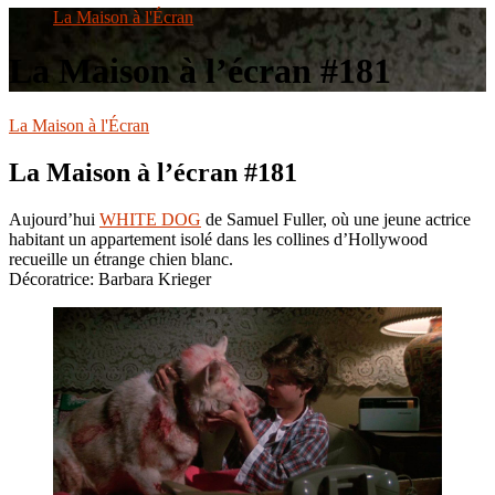
le
La Maison à l'Écran
site
La Maison à l’écran #181
La Maison à l'Écran
La Maison à l’écran #181
Aujourd’hui
WHITE DOG
de Samuel Fuller, où une jeune actrice
habitant un appartement isolé dans les collines d’Hollywood
recueille un étrange chien blanc.
Décoratrice: Barbara Krieger