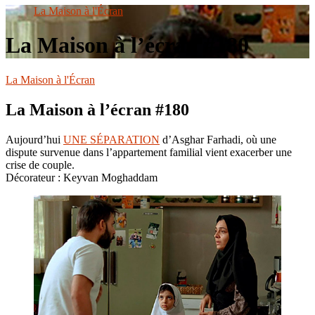
le
La Maison à l'Écran
site
La Maison à l’écran #180
La Maison à l'Écran
La Maison à l’écran #180
Aujourd’hui
UNE SÉPARATION
d’Asghar Farhadi, où une
dispute survenue dans l’appartement familial vient exacerber une
crise de couple.
Décorateur : Keyvan Moghaddam