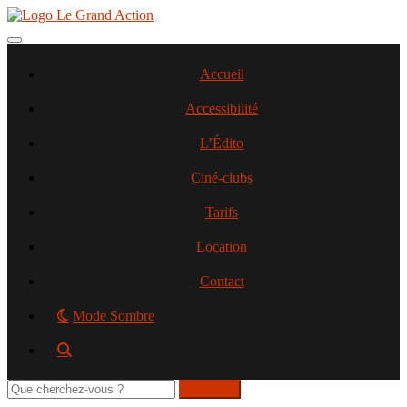
Aller
au
contenu
Toggle navigation
principal
Accueil
Accessibilité
L’Édito
Ciné-clubs
Tarifs
Location
Contact
Mode Sombre
Rechercher
sur