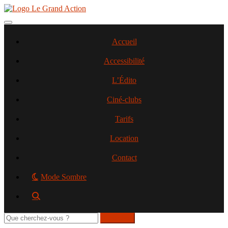
Aller
au
contenu
Toggle navigation
principal
Accueil
Accessibilité
L’Édito
Ciné-clubs
Tarifs
Location
Contact
Mode Sombre
Rechercher
sur