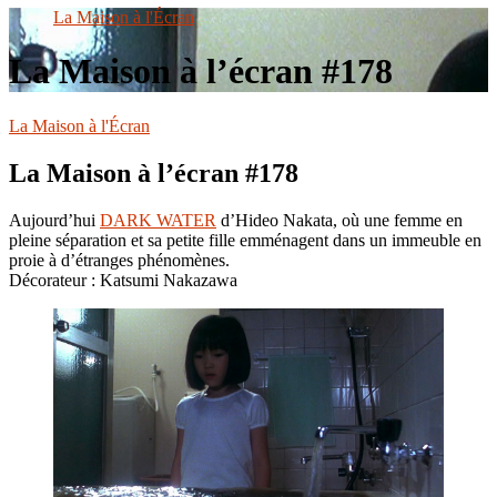
le
La Maison à l'Écran
site
La Maison à l’écran #178
La Maison à l'Écran
La Maison à l’écran #178
Aujourd’hui
DARK WATER
d’Hideo Nakata, où une femme en
pleine séparation et sa petite fille emménagent dans un immeuble en
proie à d’étranges phénomènes.
Décorateur : Katsumi Nakazawa