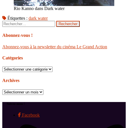
Rio Kanno dans Dark water
Étiquettes :
dark water
Rechercher :
Abonnez-vous !
Abonnez-vous à la newsletter du cinéma Le Grand Action
Catégories
Catégories
Archives
Archives
Suivez-nous !
Facebook