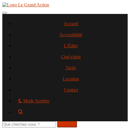
Aller
au
contenu
Toggle navigation
principal
Accueil
Accessibilité
L’Édito
Ciné-clubs
Tarifs
Location
Contact
Mode Sombre
Rechercher
sur