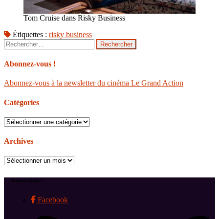
Tom Cruise dans Risky Business
Étiquettes :
risky business
Rechercher :
Abonnez-vous !
Abonnez-vous à la newsletter du cinéma Le Grand Action
Catégories
Catégories
Archives
Archives
Suivez-nous !
Facebook