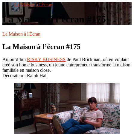
le
La Maison à l'Écran
site
La Maison à l’écran #175
La Maison à l'Écran
La Maison à l’écran #175
Aujourd’hui
RISKY BUSINESS
de Paul Brickman, où en voulant
créé son home business, un jeune entrepreneur transforme la maison
familiale en maison close.
Décorateur : Ralph Hall