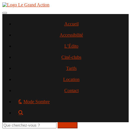
Aller
au
contenu
Toggle navigation
principal
Accueil
Accessibilité
L’Édito
Ciné-clubs
Tarifs
Location
Contact
Mode Sombre
Rechercher
sur