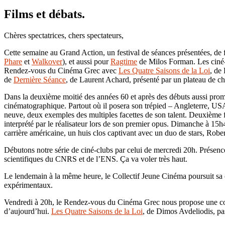
Films et débats.
Chères spectatrices, chers spectateurs,
Cette semaine au Grand Action, un festival de séances présentées, de
Phare
et
Walkover
), et aussi pour
Ragtime
de Milos Forman. Les ciné-c
Rendez-vous du Cinéma Grec avec
Les Quatre Saisons de la Loi
, de
de
Dernière Séance
, de Laurent Achard, présenté par un plateau de c
Dans la deuxième moitié des années 60 et après des débuts aussi prome
cinématographique. Partout où il posera son trépied – Angleterre, USA
neuve, deux exemples des multiples facettes de son talent. Deuxième f
interprété par le réalisateur lors de son premier opus. Dimanche à 15
carrière américaine, un huis clos captivant avec un duo de stars, Rober
Débutons notre série de ciné-clubs par celui de mercredi 20h. Présenc
scientifiques du CNRS et de l’ENS. Ça va voler très haut.
Le lendemain à la même heure, le Collectif Jeune Cinéma poursuit sa 
expérimentaux.
Vendredi à 20h, le Rendez-vous du Cinéma Grec nous propose une comédi
d’aujourd’hui.
Les Quatre Saisons de la Loi
, de Dimos Avdeliodis, pass