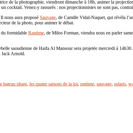
ctrice de la photographie, viendront dimanche à 18h, animer la projecti
 cocktail. Venez-y rassurés : nos projectionnistes ne sont pas, contraire
. Il nous aura proposé
Sauvage
, de Camille Vidal-Naquet, qui révéla l’a
recteur de la photo, pour animer le débat.
ur du formidable
Ragtime
, de Milos Forman, viendra nous en parler same
 rebelle saoudienne de Haifa Al Mansour sera projetée mercredi à 14h30.
e Jack Arnold.
le bateau phare
,
les quatre saisons de la loi
,
ragtime
,
sauvage
,
solaris
,
wa