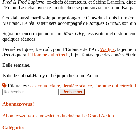
Fred & Fred Lapierre
, co-chefs décorateurs, et Sabine Lancelin, dire
l’Écran. Le débat avec ce trio de choc se poursuivra au Grand Bar par un
Cocktail aussi mardi soir, pour prolonger le Ciné-club Louis Lumière
Maritaud. Le réalisateur sera accompagné de
Jacques Girault
, son di
Signalons encore que notre ami
Marc Olry
, ressusciteur et distribute
quelques séances.
Dernières lignes, bien sûr, pour l’Enfance de l’Art.
Wadjda
, la jeune
décortiquera
L’Homme qui rétrécit
, bijou fantastique des années 50 d
Belle semaine.
Isabelle Gibbal-Hardy et l’équipe du Grand Action.
Étiquettes :
casier judiciaire
,
dernière séance
,
l'homme qui rétrécit
,
Rechercher :
Abonnez-vous !
Abonnez-vous à la newsletter du cinéma Le Grand Action
Catégories