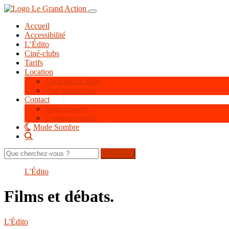
Aller
Toggle navigation
au
Accueil
contenu
Accessibilité
principal
L’Édito
Ciné-clubs
Tarifs
Location
Location de salle
Post-production
Contact
Nous trouver
Contactez-nous !
Mode Sombre
Rechercher
sur
le
L'Édito
site
Films et débats.
L'Édito