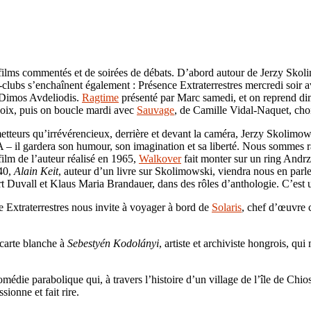
 films commentés et de soirées de débats. D’abord autour de Jerzy Sko
lubs s’enchaînent également : Présence Extraterrestres mercredi soir 
 Dimos Avdeliodis.
Ragtime
présenté par Marc samedi, et on reprend d
hoix, puis on boucle mardi avec
Sauvage
, de Camille Vidal-Naquet, cho
tteurs qu’irrévérencieux, derrière et devant la caméra, Jerzy Skolimows
 – il gardera son humour, son imagination et sa liberté. Nous sommes r
ilm de l’auteur réalisé en 1965,
Walkover
fait monter sur un ring Andrz
h40,
Alain Keit
, auteur d’un livre sur Skolimowski, viendra nous en parl
t Duvall et Klaus Maria Brandauer, dans des rôles d’anthologie. C’est un
e Extraterrestres nous invite à voyager à bord de
Solaris
, chef d’œuvre 
carte blanche à
Sebestyén Kodolányi
, artiste et archiviste hongrois, qu
e parabolique qui, à travers l’histoire d’un village de l’île de Chios
ionne et fait rire.