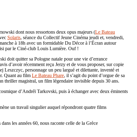
limowski dont nous ressortons deux opus majeurs (
Le Bateau
avec
Solaris
, séance du Collectif Jeune Cinéma jeudi et, vendredi,
imanche à 18h avec un formidable Du Décor à l’Écran autour
isi par le Ciné-club Louis Lumière. Ouf !
ki doit quitter sa Pologne natale pour une vie d’errance
avis d’avoir récemment reçu Jerzy et de vous proposer, sur copie
ej Leszczyc, personnage un peu largué et dilettante, inventé et
er. Quant au film
Le Bateau Phare
, il s’agit du point d’orgue de sa
 thriller magistral, un film légendaire invisible depuis 30 ans.
cosmique d’Andréï Tarkovski, puis à échanger avec deux éminents
i mène un travail singulier auquel répondront quatre films
 dans les années 60, nous raconte celle de la Grèce