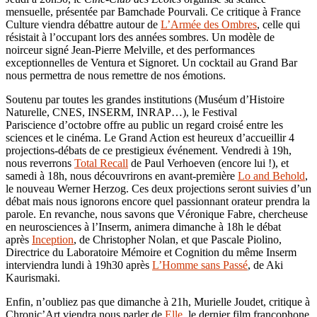
mensuelle, présentée par Bamchade Pourvali. Ce critique à France
Culture viendra débattre autour de
L’Armée des Ombres
, celle qui
résistait à l’occupant lors des années sombres. Un modèle de
noirceur signé Jean-Pierre Melville, et des performances
exceptionnelles de Ventura et Signoret. Un cocktail au Grand Bar
nous permettra de nous remettre de nos émotions.
Soutenu par toutes les grandes institutions (Muséum d’Histoire
Naturelle, CNES, INSERM, INRAP…), le Festival
Pariscience d’octobre offre au public un regard croisé entre les
sciences et le cinéma. Le Grand Action est heureux d’accueillir 4
projections-débats de ce prestigieux événement. Vendredi à 19h,
nous reverrons
Total
R
ecall
de Paul Verhoeven (encore lui !), et
samedi à 18h, nous découvrirons en avant-première
Lo and Behold
,
le nouveau Werner Herzog. Ces deux projections seront suivies d’un
débat mais nous ignorons encore quel passionnant orateur prendra la
parole. En revanche, nous savons que Véronique Fabre, chercheuse
en neurosciences à l’Inserm, animera dimanche à 18h le débat
après
Inception
, de Christopher Nolan, et que Pascale Piolino,
Directrice du Laboratoire Mémoire et Cognition du même Inserm
interviendra lundi à 19h30 après
L’Homme sans Passé
, de Aki
Kaurismaki.
Enfin, n’oubliez pas que dimanche à 21h, Murielle Joudet, critique à
Chronic’Art viendra nous parler de
Elle
, le dernier film francophone