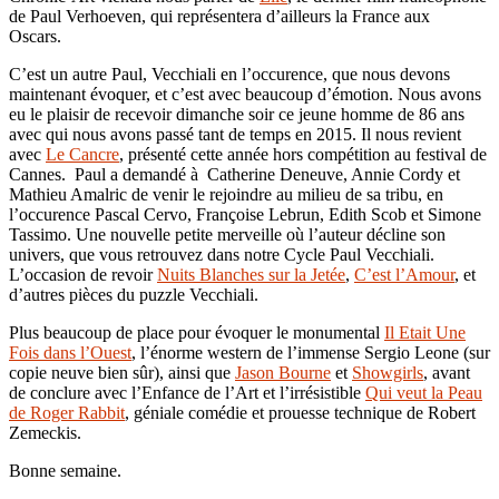
de Paul Verhoeven, qui représentera d’ailleurs la France aux
Oscars.
C’est un autre Paul, Vecchiali en l’occurence, que nous devons
maintenant évoquer, et c’est avec beaucoup d’émotion. Nous avons
eu le plaisir de recevoir dimanche soir ce jeune homme de 86 ans
avec qui nous avons passé tant de temps en 2015. Il nous revient
avec
Le Cancre
, présenté cette année hors compétition au festival de
Cannes. Paul a demandé à Catherine Deneuve, Annie Cordy et
Mathieu Amalric de venir le rejoindre au milieu de sa tribu, en
l’occurence Pascal Cervo, Françoise Lebrun, Edith Scob et Simone
Tassimo. Une nouvelle petite merveille où l’auteur décline son
univers, que vous retrouvez dans notre Cycle Paul Vecchiali.
L’occasion de revoir
Nuits B
l
anches sur la Jetée
,
C’est l’Amour
, et
d’autres pièces du puzzle Vecchiali.
Plus beaucoup de place pour évoquer le monumental
Il Etait Une
Fois dans l’Ouest
, l’énorme western de l’immense Sergio Leone (sur
copie neuve bien sûr), ainsi que
Jason Bourne
et
Showgirls
, avant
de conclure avec l’Enfance de l’Art et l’irrésistible
Qui veut la Peau
de Roger Rabbit
, géniale comédie et prouesse technique de Robert
Zemeckis.
Bonne semaine.