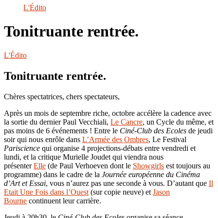
le
L'Édito
site
Tonitruante rentrée.
L'Édito
Tonitruante rentrée.
Chères spectatrices, chers spectateurs,
Après un mois de septembre riche, octobre accélère la cadence avec
la sortie du dernier Paul Vecchiali,
Le Cancre
, un Cycle du même, et
pas moins de 6 événements ! Entre le
Ciné-Club des Ecoles
de jeudi
soir qui nous enrôle dans
L’Armée des Ombres
, Le Festival
Pariscience
qui organise 4 projections-débats entre vendredi et
lundi, et la critique Murielle Joudet qui viendra nous
présenter
Elle
(de Paul Verhoeven dont le
Showgirls
est toujours au
programme) dans le cadre de la
Journée européenne du Cinéma
d’Art et Essai
, vous n’aurez pas une seconde à vous. D’autant que
Il
Etait Une Fois dans l’Ouest
(sur copie neuve) et
Jason
B
o
urne
continuent leur carrière.
Jeudi à 20h30, le
Ciné-Club des Ecoles
organise sa séance