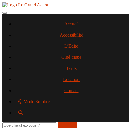
Aller
au
contenu
Toggle navigation
principal
Accueil
Accessibilité
L’Édito
Ciné-clubs
Tarifs
Location
Contact
Mode Sombre
Rechercher
sur