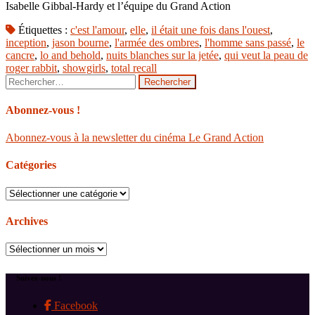
Isabelle Gibbal-Hardy et l’équipe du Grand Action
Étiquettes :
c'est l'amour
,
elle
,
il était une fois dans l'ouest
,
inception
,
jason bourne
,
l'armée des ombres
,
l'homme sans passé
,
le
cancre
,
lo and behold
,
nuits blanches sur la jetée
,
qui veut la peau de
roger rabbit
,
showgirls
,
total recall
Rechercher :
Abonnez-vous !
Abonnez-vous à la newsletter du cinéma Le Grand Action
Catégories
Catégories
Archives
Archives
Suivez-nous !
Facebook