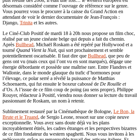
puis réédité dès 2008, Il était une fois… le western européen est
désormais considéré comme l’ouvrage de référence sur le genre.
Vous pourrez vous le procurer à la caisse du Grand Action en
attendant de voir le dernier documentaire de Jean-François :
Django,
Trinita
et les autres.
Le Ciné-Club Positif de mardi 18 à 20h nous propose un film choc,
réalisé par un jeune cinéaste belge qui depuis a fait du chemin.
Après
Bullhead
, Michaël Roskam a été repéré par Hollywood et a
tourné
Quand Vient la Nuit
, qui sort prochainement et semble
potentiellement oscarisable. Il faut dire que
Bullhead
, que peu de
gens ont vu (mais ceux qui l’ont vu en sont marqués), dégage une
énergie débordante et possède une maîtrise rare. Entre Flandres et
Wallonie, dans le monde glauque du trafic d’hormones pour
l’élevage, ce polar serré a révélé la puissance de Matthias
Schoenaerts, qui fut ensuite le boxeur cabossé de
De Rouille et
d’Os
. A l’issue de ce film coup de poing (au sens propre), Philippe
Rouyer, rédacteur à Positif, viendra nous donner sa lecture du travail
passionnant de Roskam, un nom à retenir.
Sublimement restauré par la Cinémathèque de Bologne,
Le Bon, la
Brute et le Truand
, de Sergio Leone, ressort sur une copie neuve
exceptionnelle. Vous avez sans doute déjà vu les plans
incroyablement étirés, les cadres étranges et les perspectives bizarres
de ce film fondateur du western spaghetti. Nous vous invitons à les
redécouvrir, grâce au remarquable travail des artisans italiens. Et