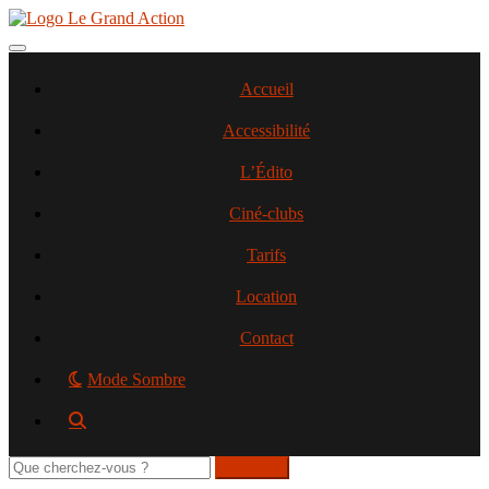
Aller
au
contenu
Toggle navigation
principal
Accueil
Accessibilité
L’Édito
Ciné-clubs
Tarifs
Location
Contact
Mode Sombre
Rechercher
sur