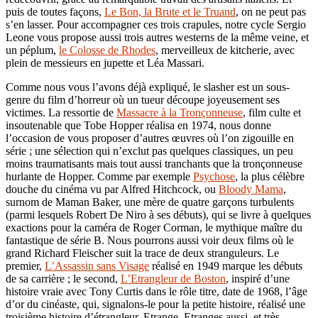
puis de toutes façons,
Le Bon, la Brute et le Truand
, on ne peut pas
s’en lasser. Pour accompagner ces trois crapules, notre cycle Sergio
Leone vous propose aussi trois autres westerns de la même veine, et
un péplum,
le Colosse de Rhodes
, merveilleux de kitcherie, avec
plein de messieurs en jupette et Léa Massari.
Comme nous vous l’avons déjà expliqué, le slasher est un sous-
genre du film d’horreur où un tueur découpe joyeusement ses
victimes. La ressortie de
Massacre à la Tronçonneuse
, film culte et
insoutenable que Tobe Hopper réalisa en 1974, nous donne
l’occasion de vous proposer d’autres œuvres où l’on zigouille en
série ; une sélection qui n’exclut pas quelques classiques, un peu
moins traumatisants mais tout aussi tranchants que la tronçonneuse
hurlante de Hopper. Comme par exemple
Psychose
, la plus célèbre
douche du cinéma vu par Alfred Hitchcock, ou
Bloody Mama
,
surnom de Maman Baker, une mère de quatre garçons turbulents
(parmi lesquels Robert De Niro à ses débuts), qui se livre à quelques
exactions pour la caméra de Roger Corman, le mythique maître du
fantastique de série B. Nous pourrons aussi voir deux films où le
grand Richard Fleischer suit la trace de deux stranguleurs. Le
premier,
L’Assassin sans Visage
réalisé en 1949 marque les débuts
de sa carrière ; le second,
L’Etrangleur de Boston
, inspiré d’une
histoire vraie avec Tony Curtis dans le rôle titre, date de 1968, l’âge
d’or du cinéaste, qui, signalons-le pour la petite histoire, réalisé une
troisième histoire d’étrangleur. Etrange. Etranges aussi, et très