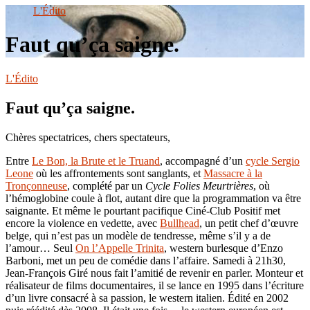
le
L'Édito
site
Faut qu’ça saigne.
L'Édito
Faut qu’ça saigne.
Chères spectatrices, chers spectateurs,
Entre
Le Bon, la Brute et le Truand
, accompagné d’un
cycle Sergio
Leone
où les affrontements sont sanglants, et
Massacre à la
Tronçonneuse
, complété par un
Cycle Folies Meurtrières
, où
l’hémoglobine coule à flot, autant dire que la programmation va être
saignante. Et même le pourtant pacifique Ciné-Club Positif met
encore la violence en vedette, avec
Bullhead
, un petit chef d’œuvre
belge, qui n’est pas un modèle de tendresse, même s’il y a de
l’amour… Seul
On l’Appelle Trinita
, western burlesque d’Enzo
Barboni, met un peu de comédie dans l’affaire. Samedi à 21h30,
Jean-François Giré nous fait l’amitié de revenir en parler. Monteur et
réalisateur de films documentaires, il se lance en 1995 dans l’écriture
d’un livre consacré à sa passion, le western italien. Édité en 2002