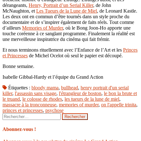
dérangeants,
Henry, Portrait d’un Serial Killer
, de John
McNaughton, et
Les Tueurs de la Lune de Miel
, de Leonard Kastle.
Les deux ont en commun d’être tournés dans un style proche du
documentaire et de s’inspirer également de faits réels. Tout comme
d’ailleurs
Memories of Murder
, où le Bong Joon-Ho apporte une
touche coréenne à ce sanglant programme. Finalement la réalité est
une merveilleuse inspiratrice du cinéma qui fait frémir.
Et nous terminons rituellement avec l’Enfance de l’Art et les
Princes
et Princesses
de Michel Ocelot où seul le papier est découpé.
Bonne semaine.
Isabelle Gibbal-Hardy et l’équipe du Grand Action
Étiquettes :
bloody mama
,
bullhead
,
henry portrait d'un serial
killer
,
l'assassin sans visage
,
l'étrangleur de boston
,
le bon la brute et
le truand
,
le colosse de rhodes
,
les tueurs de la lune de miel
,
massacre à la tronçonneuse
,
memories of murder
,
on l'appelle trinita
,
princes et princesses
,
psychose
Rechercher :
Abonnez-vous !