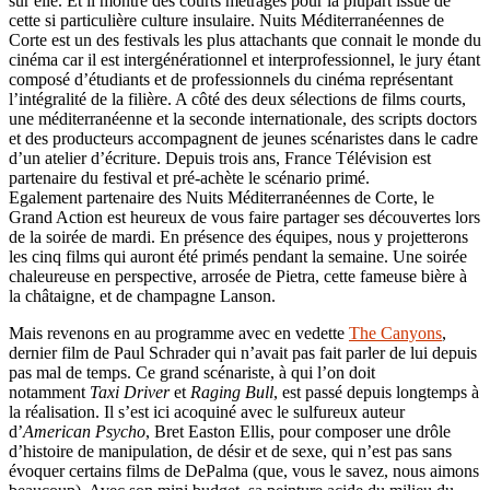
sur elle. Et il montre des courts métrages pour la plupart issue de
cette si particulière culture insulaire. Nuits Méditerranéennes de
Corte est un des festivals les plus attachants que connait le monde du
cinéma car il est intergénérationnel et interprofessionnel, le jury étant
composé d’étudiants et de professionnels du cinéma représentant
l’intégralité de la filière. A côté des deux sélections de films courts,
une méditerranéenne et la seconde internationale, des scripts doctors
et des producteurs accompagnent de jeunes scénaristes dans le cadre
d’un atelier d’écriture. Depuis trois ans, France Télévision est
partenaire du festival et pré-achète le scénario primé.
Egalement partenaire des Nuits Méditerranéennes de Corte, le
Grand Action est heureux de vous faire partager ses découvertes lors
de la soirée de mardi. En présence des équipes, nous y projetterons
les cinq films qui auront été primés pendant la semaine. Une soirée
chaleureuse en perspective, arrosée de Pietra, cette fameuse bière à
la châtaigne, et de champagne Lanson.
Mais revenons en au programme avec en vedette
The Canyons
,
dernier film de Paul Schrader qui n’avait pas fait parler de lui depuis
pas mal de temps. Ce grand scénariste, à qui l’on doit
notamment
Taxi Driver
et
Raging Bull
, est passé depuis longtemps à
la réalisation. Il s’est ici acoquiné avec le sulfureux auteur
d’
American Psycho
, Bret Easton Ellis, pour composer une drôle
d’histoire de manipulation, de désir et de sexe, qui n’est pas sans
évoquer certains films de DePalma (que, vous le savez, nous aimons