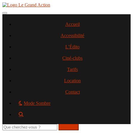
Aller
au
contenu
Toggle navigation
principal
Accueil
Accessibilité
L’Édito
Ciné-clubs
Tarifs
Location
Contact
Mode Sombre
Rechercher
sur