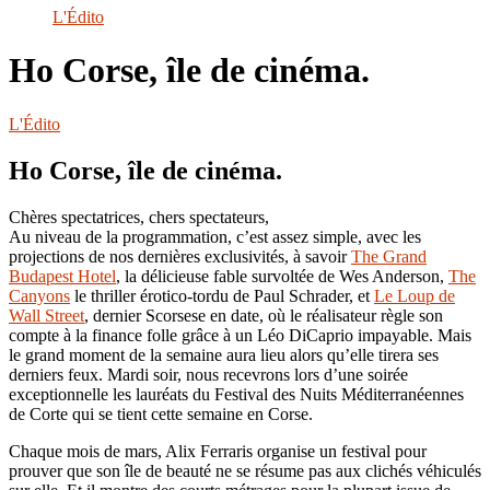
le
L'Édito
site
Ho Corse, île de cinéma.
L'Édito
Ho Corse, île de cinéma.
Chères spectatrices, chers spectateurs,
Au niveau de la programmation, c’est assez simple, avec les
projections de nos dernières exclusivités, à savoir
The Grand
Budapest Hotel
, la délicieuse fable survoltée de Wes Anderson,
The
Canyons
le thriller érotico-tordu de Paul Schrader, et
Le Loup de
Wall Street
, dernier Scorsese en date, où le réalisateur règle son
compte à la finance folle grâce à un Léo DiCaprio impayable. Mais
le grand moment de la semaine aura lieu alors qu’elle tirera ses
derniers feux. Mardi soir, nous recevrons lors d’une soirée
exceptionnelle les lauréats du Festival des Nuits Méditerranéennes
de Corte qui se tient cette semaine en Corse.
Chaque mois de mars, Alix Ferraris organise un festival pour
prouver que son île de beauté ne se résume pas aux clichés véhiculés