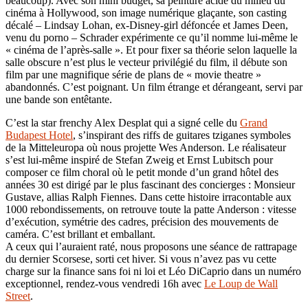
beaucoup). Avec son mini budget, sa peinture acide du milieu du
cinéma à Hollywood, son image numérique glaçante, son casting
décalé – Lindsay Lohan, ex-Disney-girl défoncée et James Deen,
venu du porno – Schrader expérimente ce qu’il nomme lui-même le
« cinéma de l’après-salle ». Et pour fixer sa théorie selon laquelle la
salle obscure n’est plus le vecteur privilégié du film, il débute son
film par une magnifique série de plans de « movie theatre »
abandonnés. C’est poignant. Un film étrange et dérangeant, servi par
une bande son entêtante.
C’est la star frenchy Alex Desplat qui a signé celle du
Grand
Budapest Hotel
, s’inspirant des riffs de guitares tziganes symboles
de la Mitteleuropa où nous projette Wes Anderson. Le réalisateur
s’est lui-même inspiré de Stefan Zweig et Ernst Lubitsch pour
composer ce film choral où le petit monde d’un grand hôtel des
années 30 est dirigé par le plus fascinant des concierges : Monsieur
Gustave, allias Ralph Fiennes. Dans cette histoire irracontable aux
1000 rebondissements, on retrouve toute la patte Anderson : vitesse
d’exécution, symétrie des cadres, précision des mouvements de
caméra. C’est brillant et emballant.
A ceux qui l’auraient raté, nous proposons une séance de rattrapage
du dernier Scorsese, sorti cet hiver. Si vous n’avez pas vu cette
charge sur la finance sans foi ni loi et Léo DiCaprio dans un numéro
exceptionnel, rendez-vous vendredi 16h avec
Le Loup de Wall
Street
.