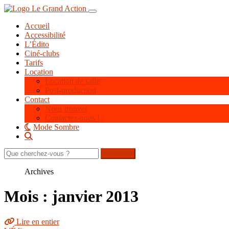
Aller
Toggle navigation
au
Accueil
contenu
Accessibilité
principal
L’Édito
Ciné-clubs
Tarifs
Location
Location de salle
Post-production
Contact
Nous trouver
Contactez-nous !
Mode Sombre
Rechercher
sur
le
Archives
site
Mois : janvier 2013
Lire en entier