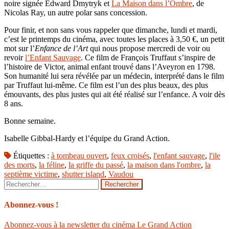
noire signée Edward Dmytryk et
La Maison dans l’Ombre
, de
Nicolas Ray, un autre polar sans concession.
Pour finir, et non sans vous rappeler que dimanche, lundi et mardi,
c’est le printemps du cinéma, avec toutes les places à 3,50 €, un petit
mot sur l’
Enfance de l’Art
qui nous propose mercredi de voir ou
revoir
l’Enfant Sauvage
. Ce film de François Truffaut s’inspire de
l’histoire de Victor, animal enfant trouvé dans l’Aveyron en 1798.
Son humanité lui sera révélée par un médecin, interprété dans le film
par Truffaut lui-même. Ce film est l’un des plus beaux, des plus
émouvants, des plus justes qui ait été réalisé sur l’enfance. A voir dès
8 ans.
Bonne semaine.
Isabelle Gibbal-Hardy et l’équipe du Grand Action.
Étiquettes :
à tombeau ouvert
,
feux croisés
,
l'enfant sauvage
,
l'ile
des morts
,
la féline
,
la griffe du passé
,
la maison dans l'ombre
,
la
septième victime
,
shutter island
,
Vaudou
Rechercher :
Abonnez-vous !
Abonnez-vous à la newsletter du cinéma Le Grand Action