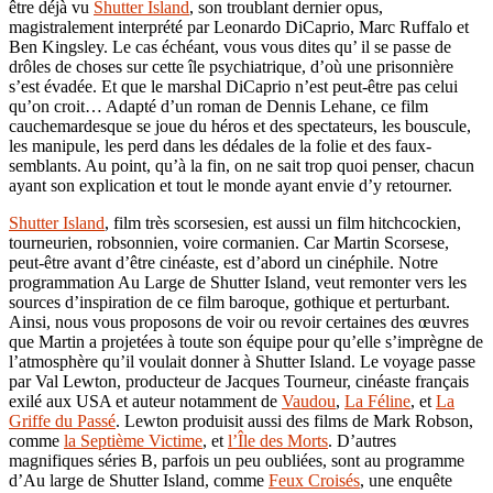
être déjà vu
Shutter Island
, son troublant dernier opus,
magistralement interprété par Leonardo DiCaprio, Marc Ruffalo et
Ben Kingsley. Le cas échéant, vous vous dites qu’ il se passe de
drôles de choses sur cette île psychiatrique, d’où une prisonnière
s’est évadée. Et que le marshal DiCaprio n’est peut-être pas celui
qu’on croit… Adapté d’un roman de Dennis Lehane, ce film
cauchemardesque se joue du héros et des spectateurs, les bouscule,
les manipule, les perd dans les dédales de la folie et des faux-
semblants. Au point, qu’à la fin, on ne sait trop quoi penser, chacun
ayant son explication et tout le monde ayant envie d’y retourner.
Shutter Island
, film très scorsesien, est aussi un film hitchcockien,
tourneurien, robsonnien, voire cormanien. Car Martin Scorsese,
peut-être avant d’être cinéaste, est d’abord un cinéphile. Notre
programmation Au Large de Shutter Island, veut remonter vers les
sources d’inspiration de ce film baroque, gothique et perturbant.
Ainsi, nous vous proposons de voir ou revoir certaines des œuvres
que Martin a projetées à toute son équipe pour qu’elle s’imprègne de
l’atmosphère qu’il voulait donner à Shutter Island. Le voyage passe
par Val Lewton, producteur de Jacques Tourneur, cinéaste français
exilé aux USA et auteur notamment de
Vaudou
,
La Féline
, et
La
Griffe du Passé
. Lewton produisit aussi des films de Mark Robson,
comme
la Septième Victime
, et
l’Île des Morts
. D’autres
magnifiques séries B, parfois un peu oubliées, sont au programme
d’Au large de Shutter Island, comme
Feux C
r
oisés
, une enquête