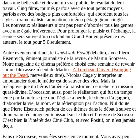
dans une belle salle et devant un vrai public, le résultat de leur
travail. Cinq films, tournés parfois avec de tout petits moyens,
parfois avec des budgets plus confortables, qui abordent tous les
styles : drame réaliste, animation, cinéma pédagogique cinglé… .
Les nouveaux réalisateurs n’ont pas peur d’aborder tous les genres
avec une égale irrévérence. Pour prolonger le plaisir et l’échange, la
séance sera suivie d’un cocktail au Grand Bar en présence des
auteurs, le tout pour 5 € seulement.
Autre événement rituel, le
Ciné-Club Positif
débattra, avec Pierre
Eisenreich, éminent journaliste de la revue, de Martin Scorsese.
Notre magazine de cinéma préféré a choisi cette semaine de revenir
sur un film assez récent de Martin :
A Tombeau Ouvert (Bringing
out the Dead
, merveilleux titre). Nicolas Cage y interprète un
ambulancier dont le métier est de sauver des vies. Mais la
métaphysique du héros l’amène à transformer ce métier en mission
quasi-divine. L’occasion aussi pour le réalisateur, qui fut un temps
tenté par la prêtrise (ce que l’église a perdu, le cinéma l’a gagné),
d’aborder la vie, la mort, et la rédemption par l’action. Nul doute
que Pierre Eisenreich parlera de ces thèmes dans le débat à suivre et
donnera un éclairage enrichissant sur le film et l’œuvre de Scorsese.
C’est bien là l’intérêt des Ciné-Club, et avec Positif, on n’est jamais
déçu.
Fans de Scorsese, vous êtes servis en ce moment. Vous avez peut-