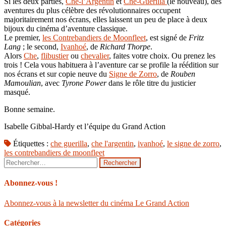
Si les deux parties,
Che-l’Argentin
et
Che-Guerilla
(le nouveau), des
aventures du plus célèbre des révolutionnaires occupent
majoritairement nos écrans, elles laissent un peu de place à deux
bijoux du cinéma d’aventure classique.
Le premier,
les Contrebandiers de Moonfleet
, est signé de
Fritz
Lang
; le second,
Ivanhoé
, de
Richard Thorpe
.
Alors
Che
,
flibustier
ou
chevalier
, faites votre choix. Ou prenez les
trois ! Cela vous habituera à l’aventure car se profile la réédition sur
nos écrans et sur copie neuve du
Signe de Zorro
, de
Rouben
Mamoulian
, avec
Tyrone Power
dans le rôle titre du justicier
masqué.
Bonne semaine.
Isabelle Gibbal-Hardy et l’équipe du Grand Action
Étiquettes :
che guerilla
,
che l'argentin
,
ivanhoé
,
le signe de zorro
,
les contrebandiers de moonfleet
Rechercher :
Abonnez-vous !
Abonnez-vous à la newsletter du cinéma Le Grand Action
Catégories