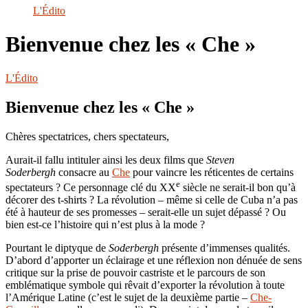
le
L'Édito
site
Bienvenue chez les « Che »
L'Édito
Bienvenue chez les « Che »
Chères spectatrices, chers spectateurs,
Aurait-il fallu intituler ainsi les deux films que
Steven
Soderbergh
consacre au
Che
pour vaincre les réticentes de certains
e
spectateurs ? Ce personnage clé du XX
siècle ne serait-il bon qu’à
décorer des t-shirts ? La révolution – même si celle de Cuba n’a pas
été à hauteur de ses promesses – serait-elle un sujet dépassé ? Ou
bien est-ce l’histoire qui n’est plus à la mode ?
Pourtant le diptyque de
Soderbergh
présente d’immenses qualités.
D’abord d’apporter un éclairage et une réflexion non dénuée de sens
critique sur la prise de pouvoir castriste et le parcours de son
emblématique symbole qui rêvait d’exporter la révolution à toute
l’Amérique Latine (c’est le sujet de la deuxième partie –
Che-