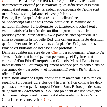
Guerrilla
– en salle ce mercredi). De ce point de vue, le travail
documentaire effectué par le réalisateur, les scénaristes et l’acteur
principal est remarquable. Grandeur et décadence de l’icône sont
montrées sans complaisance et avec précision.
Ensuite, il y a la qualité de la réalisation elle-même,
où
Soderbergh
fait une fois encore preuve de sa maîtrise de la
narration filmique. Perfectionniste, ce talentueux touche à tout a
voulu maîtriser la lumière de son film en prenant – sous le
pseudonyme de
Peter Andrews
– le poste de chef opérateur. Il a
ainsi expérimenté la nouvelle Red, une caméra ultra-haute-définition
qui fait rêver tous les réalisateurs de la planète. Et à juste titre tant
l’image est bluffante de richesse et de profondeur.
Dans les qualités majeure de ces
Che
, il y a évidemment
Benicio del
Toro
, littéralement habité par son personnage et légitimement
couronné d’un Prix d’Interprétation Cannois. Mais si Benicio est
impressionnant, il est magnifiquement secondé par les comédiens de
son armée de « barbudos », et notamment
Demian Bichir
dans le
rôle de Fidel.
Enfin, nous aimerions signaler que ce film américain est tourné en
espagnol (prouesse), dure plus de 4 heures (si l’on compte les deux
parties), et ne sert pas la soupe à l’Oncle Sam. Et lorsque des stars
du gabarit de
Soderbergh
ou
Del Toro
prennent des risques dignes
du cinéma indépendant, ils méritent d’être soutenus. Alors Viva
Cuba Libre et venez voir le
Che
.