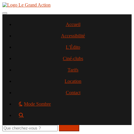
Aller
au
contenu
Toggle navigation
principal
Accueil
Accessibilité
L’Édito
Ciné-clubs
Tarifs
Location
Contact
Mode Sombre
Rechercher
sur