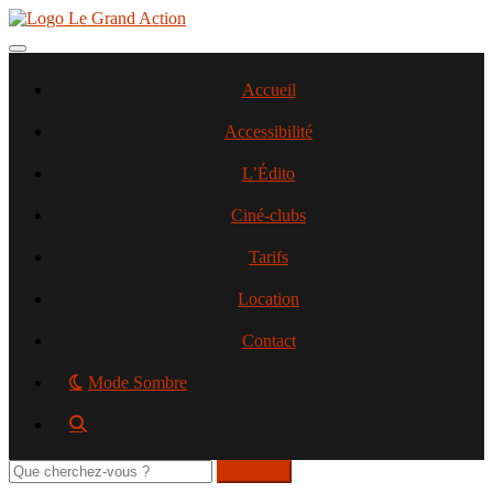
Aller
au
contenu
Toggle navigation
principal
Accueil
Accessibilité
L’Édito
Ciné-clubs
Tarifs
Location
Contact
Mode Sombre
Rechercher
sur