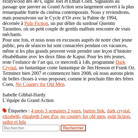
Hollywood des 40’s, signé Joel et Ethan Coen. Signalons au
passage que janvier au Grand Action sera largement ouvert à la plus
remarquable fratrie du cinéma contemporain. Nous y reviendrons,
mais poursuivons sur le Cycle d’Or avec la Palme de 1994,
décernée à
Pulp Fiction
, un pur délire du surdoué Quentin
Tarantino, où un petit couple de gentils malfrats rencontre de vrais
méchants.
Pour une fois, et nous nous en excusons auprès de notre cher jeune
public, peu de séances lui sont consacrées pendant ces vacances,
même si les plus grands peuvent venir prendre une leçon d’histoire
élisabéthaine avec les deux films de Kapur. Pour les très jeunes,
reste l’enfance de l’art qui, ce mercredi à 14h, programme
Dark
Crystal
, un fantastique conte fantastique de Jim Henson et Frank Oz.
Terminez bien 2007 et commencez bien 2008, où nous aurons plein
de belles choses à vous proposer, comme le prochain film des frères
Coen,
No Country for Old Men
.
Isabelle Gibbal-Hardy
L’équipe du Grand Action
Étiquettes :
4 mois 3 semaines 2 jours
,
barton fink
,
dark crystal
,
elizabeth
,
elizabeth l'age d'or
,
no country for old men
,
pulp fiction
,
sailor et lula
Rechercher :