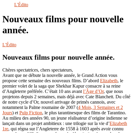
le
L'Édito
site
Nouveaux films pour nouvelle
année.
L'Édito
Nouveaux films pour nouvelle année.
Chères spectatrices, chers spectateurs,
Avant que ne débute la nouvelle année, le Grand Action vous
propose cette semaine des nouveaux films. D’abord
Elizabeth
, le
premier volet de la saga que Shekhar Kapur consacre à sa reine
d’Angleterre préférée. C’était 10 ans avant
l’Âge d’Or
, que nous
projetons depuis 2 semaines, mais déjà avec Cate Blanchett. Du côté
de notre cycle d’Or, nouvel arrivage de primés cannois, avec
notamment la Palme roumaine de 2007 (
4 Mois, 3 Semaines et 2
Jours
) et
Pulp Fiction
, le plus tarantinesque des films de Tarantino.
Au milieu des années 90, un jeune réalisateur d’origine indienne se
lançait dans un projet ambitieux : une trilogie sur la vie d’
Elizabeth
1re
, qui régna sur l’Angleterre de 1558 à 1603 après avoir connu