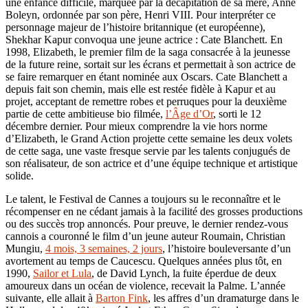
une enfance difficile, marquée par la décapitation de sa mère, Anne
Boleyn, ordonnée par son père, Henri VIII. Pour interpréter ce
personnage majeur de l’histoire britannique (et européenne),
Shekhar Kapur convoqua une jeune actrice : Cate Blanchett. En
1998, Elizabeth, le premier film de la saga consacrée à la jeunesse
de la future reine, sortait sur les écrans et permettait à son actrice de
se faire remarquer en étant nominée aux Oscars. Cate Blanchett a
depuis fait son chemin, mais elle est restée fidèle à Kapur et au
projet, acceptant de remettre robes et perruques pour la deuxième
partie de cette ambitieuse bio filmée,
l’Âge d’Or
, sorti le 12
décembre dernier. Pour mieux comprendre la vie hors norme
d’Elizabeth, le Grand Action projette cette semaine les deux volets
de cette saga, une vaste fresque servie par les talents conjugués de
son réalisateur, de son actrice et d’une équipe technique et artistique
solide.
Le talent, le Festival de Cannes a toujours su le reconnaître et le
récompenser en ne cédant jamais à la facilité des grosses productions
ou des succès trop annoncés. Pour preuve, le dernier rendez-vous
cannois a couronné le film d’un jeune auteur Roumain, Christian
Mungiu,
4 mois, 3 semaines, 2 jours
, l’histoire bouleversante d’un
avortement au temps de Caucescu. Quelques années plus tôt, en
1990,
Sailor et Lula
, de David Lynch, la fuite éperdue de deux
amoureux dans un océan de violence, recevait la Palme. L’année
suivante, elle allait à
Barton Fink
, les affres d’un dramaturge dans le