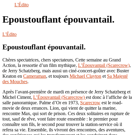
le
L'Édito
site
Epoustouflant épouvantail.
L'Édito
Epoustouflant épouvantail.
Chères spectatrices, chers spectateurs, Cette semaine au Grand
Action, la ressortie d’un film mythique,
L’Épouvantail (Scarecrow)
,
de Jerry Schatzberg, mais aussi un ciné-concert-goûter avec Buster
Keaton en
Cameraman
, et toujours
Michael Clayton
et
Sa Majesté
des Mouches
.
Après l’avant-première de mardi en présence de Jerry Schatzberg et
Michel Ciment,
L’Épouvantail (Scarecrow)
est donc à l’affiche de la
salle panoramique. Palme d’Or en 1973,
Scarecrow
est le road-
movie de deux errances. Lion, qui vient de quitter la marine,
rencontre Max, qui sort de prison. Ces deux solitaires en rupture de
tout, sauf de rêve, vont faire route ensemble : le premier pour
connaître son fils, le second pour trouver la station-service où il
refera sa vie. Ensemble, ils vivront des rencontres, des aventures,