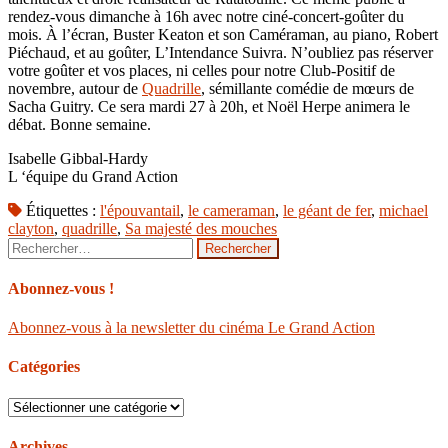
rendez-vous dimanche à 16h avec notre ciné-concert-goûter du
mois. À l’écran, Buster Keaton et son Caméraman, au piano, Robert
Piéchaud, et au goûter, L’Intendance Suivra. N’oubliez pas réserver
votre goûter et vos places, ni celles pour notre Club-Positif de
novembre, autour de
Quadrille
, sémillante comédie de mœurs de
Sacha Guitry. Ce sera mardi 27 à 20h, et Noël Herpe animera le
débat. Bonne semaine.
Isabelle Gibbal-Hardy
L ‘équipe du Grand Action
Étiquettes :
l'épouvantail
,
le cameraman
,
le géant de fer
,
michael
clayton
,
quadrille
,
Sa majesté des mouches
Rechercher :
Abonnez-vous !
Abonnez-vous à la newsletter du cinéma Le Grand Action
Catégories
Catégories
Archives