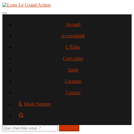
Aller
au
contenu
Toggle navigation
principal
Accueil
Accessibilité
L’Édito
Ciné-clubs
Tarifs
Location
Contact
Mode Sombre
Rechercher
sur