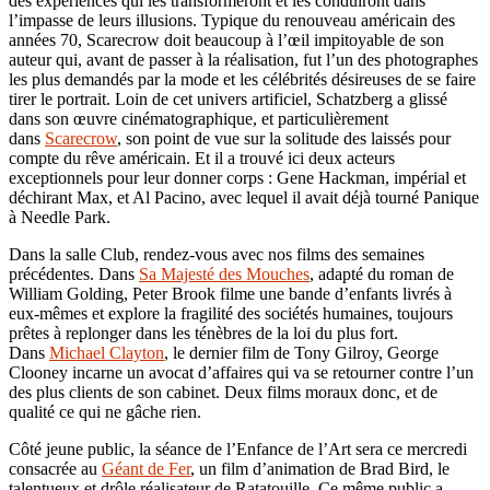
des expériences qui les transformeront et les conduiront dans
l’impasse de leurs illusions. Typique du renouveau américain des
années 70, Scarecrow doit beaucoup à l’œil impitoyable de son
auteur qui, avant de passer à la réalisation, fut l’un des photographes
les plus demandés par la mode et les célébrités désireuses de se faire
tirer le portrait. Loin de cet univers artificiel, Schatzberg a glissé
dans son œuvre cinématographique, et particulièrement
dans
Scarecrow
, son point de vue sur la solitude des laissés pour
compte du rêve américain. Et il a trouvé ici deux acteurs
exceptionnels pour leur donner corps : Gene Hackman, impérial et
déchirant Max, et Al Pacino, avec lequel il avait déjà tourné Panique
à Needle Park.
Dans la salle Club, rendez-vous avec nos films des semaines
précédentes. Dans
Sa Majesté des Mouches
, adapté du roman de
William Golding, Peter Brook filme une bande d’enfants livrés à
eux-mêmes et explore la fragilité des sociétés humaines, toujours
prêtes à replonger dans les ténèbres de la loi du plus fort.
Dans
Michael Clayton
, le dernier film de Tony Gilroy, George
Clooney incarne un avocat d’affaires qui va se retourner contre l’un
des plus clients de son cabinet. Deux films moraux donc, et de
qualité ce qui ne gâche rien.
Côté jeune public, la séance de l’Enfance de l’Art sera ce mercredi
consacrée au
Géan
t
de Fer
, un film d’animation de Brad Bird, le
talentueux et drôle réalisateur de Ratatouille. Ce même public a