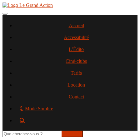
Aller
au
contenu
Toggle navigation
principal
Accueil
Accessibilité
L’Édito
Ciné-clubs
Tarifs
Location
Contact
Mode Sombre
Rechercher
sur