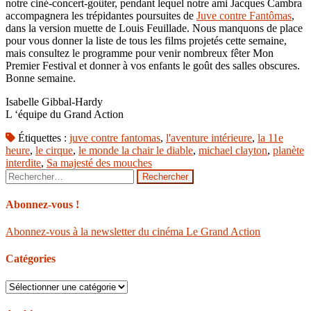
notre ciné-concert-goûter, pendant lequel notre ami Jacques Cambra
accompagnera les trépidantes poursuites de
Juve contre Fantômas
,
dans la version muette de Louis Feuillade. Nous manquons de place
pour vous donner la liste de tous les films projetés cette semaine,
mais consultez le programme pour venir nombreux fêter Mon
Premier Festival et donner à vos enfants le goût des salles obscures.
Bonne semaine.
Isabelle Gibbal-Hardy
L ‘équipe du Grand Action
Étiquettes :
juve contre fantomas
,
l'aventure intérieure
,
la 11e
heure
,
le cirque
,
le monde la chair le diable
,
michael clayton
,
planète
interdite
,
Sa majesté des mouches
Rechercher :
Abonnez-vous !
Abonnez-vous à la newsletter du cinéma Le Grand Action
Catégories
Catégories