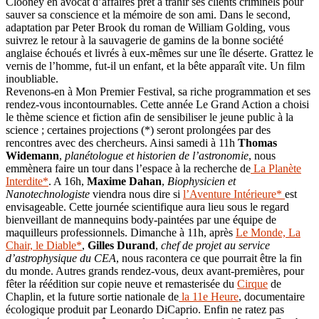
Clooney en avocat d’affaires prêt à trahir ses clients criminels pour
sauver sa conscience et la mémoire de son ami. Dans le second,
adaptation par Peter Brook du roman de William Golding, vous
suivrez le retour à la sauvagerie de gamins de la bonne société
anglaise échoués et livrés à eux-mêmes sur une île déserte. Grattez le
vernis de l’homme, fut-il un enfant, et la bête apparaît vite. Un film
inoubliable.
Revenons-en à Mon Premier Festival, sa riche programmation et ses
rendez-vous incontournables. Cette année Le Grand Action a choisi
le thème science et fiction afin de sensibiliser le jeune public à la
science ; certaines projections (*) seront prolongées par des
rencontres avec des chercheurs. Ainsi samedi à 11h
Thomas
Widemann
,
planétologue et historien de l’astronomie
, nous
emmènera faire un tour dans l’espace à la recherche de
La Planète
Interdite*
. A 16h,
Maxime Dahan
,
Biophysicien et
Nanotechnologiste
viendra nous dire si
l’Aventure Intérieure*
est
envisageable. Cette journée scientifique aura lieu sous le regard
bienveillant de mannequins body-paintées par une équipe de
maquilleurs professionnels. Dimanche à 11h, après
Le Monde, La
Chair, le Diable*
,
Gilles Durand
,
chef de projet au service
d’astrophysique du CEA
, nous racontera ce que pourrait être la fin
du monde. Autres grands rendez-vous, deux avant-premières, pour
fêter la réédition sur copie neuve et remasterisée du
Cirque
de
Chaplin, et la future sortie nationale de
la 11e Heure
, documentaire
écologique produit par Leonardo DiCaprio. Enfin ne ratez pas