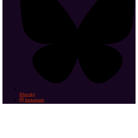
Bluesky
Instagram
Abonnez-vous aux éditos hebdomadaires
Le cinéma le Grand
Action est membre des Cinémas Indépendants Parisiens
2026 © Cinéma le Grand Action