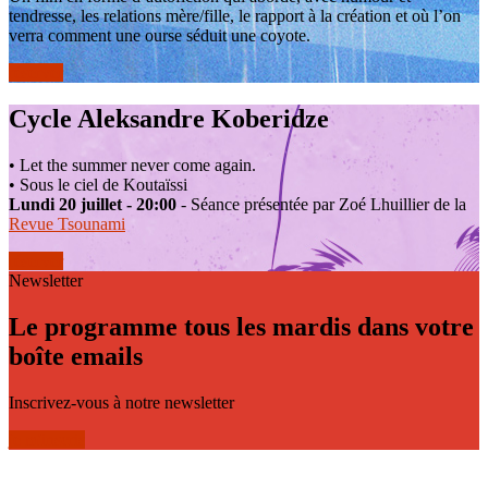
tendresse, les relations mère/fille, le rapport à la création et où l’on
verra comment une ourse séduit une coyote.
réserver
Cycle Aleksandre Koberidze
• Let the summer never come again.
• Sous le ciel de Koutaïssi
Lundi 20 juillet - 20:00
- Séance présentée par Zoé Lhuillier de la
Revue Tsounami
réserver
Newsletter
Le programme tous les mardis dans votre
boîte emails
Inscrivez-vous à notre newsletter
je m'inscris