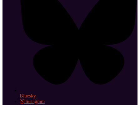
Bluesky
Instagram
Abonnez-vous aux éditos hebdomadaires
Le cinéma le Grand
Action est membre des Cinémas Indépendants Parisiens
2026 © Cinéma le Grand Action