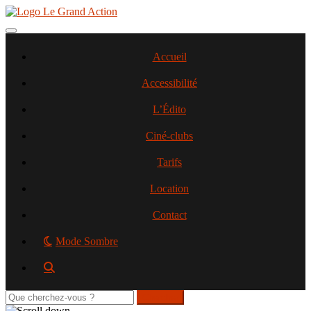
Aller
au
contenu
Toggle navigation
principal
Accueil
Accessibilité
L’Édito
Ciné-clubs
Tarifs
Location
Contact
Mode Sombre
Rechercher
sur