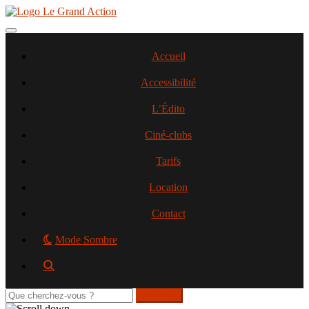
Aller
au
contenu
Toggle navigation
principal
Accueil
Accessibilité
L’Édito
Ciné-clubs
Tarifs
Location
Contact
Mode Sombre
Rechercher
sur