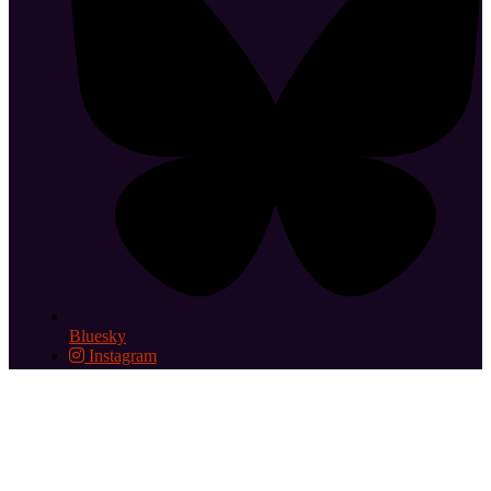
Bluesky
Instagram
Abonnez-vous aux éditos hebdomadaires
Le cinéma le Grand
Action est membre des Cinémas Indépendants Parisiens
2026 © Cinéma le Grand Action