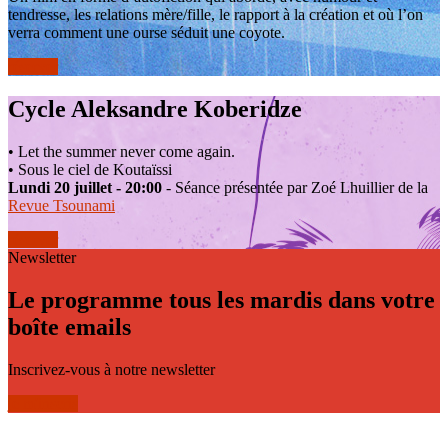
tendresse, les relations mère/fille, le rapport à la création et où l’on
verra comment une ourse séduit une coyote.
réserver
Cycle Aleksandre Koberidze
• Let the summer never come again.
• Sous le ciel de Koutaïssi
Lundi 20 juillet - 20:00
- Séance présentée par Zoé Lhuillier de la
Revue Tsounami
réserver
Newsletter
Le programme tous les mardis dans votre
boîte emails
Inscrivez-vous à notre newsletter
je m'inscris