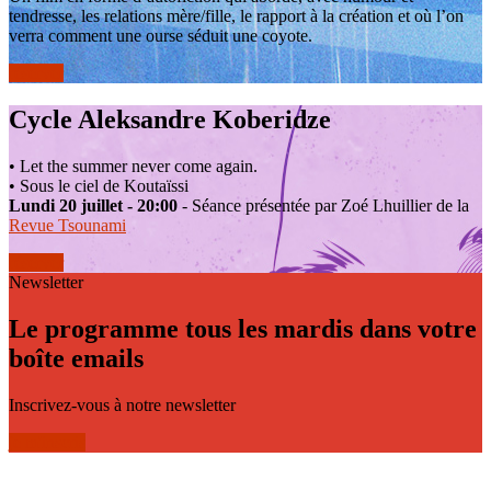
tendresse, les relations mère/fille, le rapport à la création et où l’on
verra comment une ourse séduit une coyote.
réserver
Cycle Aleksandre Koberidze
• Let the summer never come again.
• Sous le ciel de Koutaïssi
Lundi 20 juillet - 20:00
- Séance présentée par Zoé Lhuillier de la
Revue Tsounami
réserver
Newsletter
Le programme tous les mardis dans votre
boîte emails
Inscrivez-vous à notre newsletter
je m'inscris