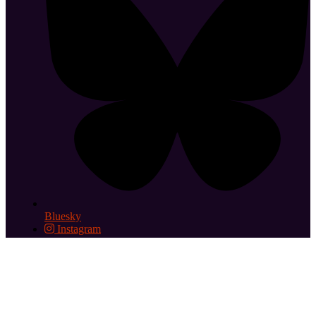
Bluesky
Instagram
Abonnez-vous aux éditos hebdomadaires
Le cinéma le Grand
Action est membre des Cinémas Indépendants Parisiens
2026 © Cinéma le Grand Action