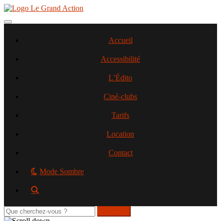
Aller
au
contenu
Toggle navigation
principal
Accueil
Accessibilité
L’Édito
Ciné-clubs
Tarifs
Location
Contact
Mode Sombre
Rechercher
sur