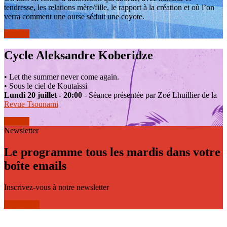
tendresse, les relations mère/fille, le rapport à la création et où l’on
verra comment une ourse séduit une coyote.
réserver
Cycle Aleksandre Koberidze
• Let the summer never come again.
• Sous le ciel de Koutaïssi
Lundi 20 juillet - 20:00
- Séance présentée par Zoé Lhuillier de la
Revue Tsounami
réserver
Newsletter
Le programme tous les mardis dans votre
boîte emails
Inscrivez-vous à notre newsletter
je m'inscris