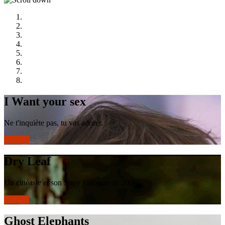
le
site
I Want your sex
Ne t'inquiète pas, tu vas adorer.
réserver
Dry Leaf
Un cinéaste et son Sony Ericsson de 2008.
réserver
Ghost Elephants